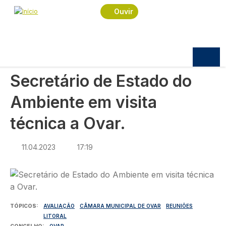
Navegação estrutural
Passar para o conteúdo principal
Início
Notícias
Política
Ouvir
Secretário de Estado do Ambiente em visita
técnica a Ovar.
POLÍTICA
Secretário de Estado do
Ambiente em visita
técnica a Ovar.
11.04.2023
17:19
Imagem
TÓPICOS
AVALIAÇÃO
CÂMARA MUNICIPAL DE OVAR
REUNIÕES
LITORAL