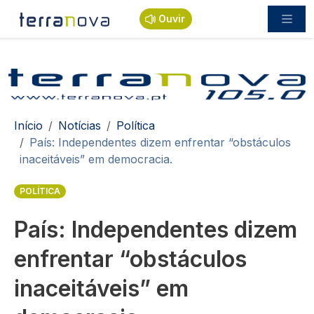
Passar para o conteúdo principal
Ouvir
Navegação estrutural
Início
Notícias
Política
País: Independentes dizem enfrentar “obstáculos
inaceitáveis” em democracia.
POLÍTICA
País: Independentes dizem
enfrentar “obstáculos
inaceitáveis” em