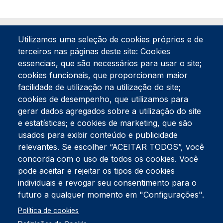
Utilizamos uma seleção de cookies próprios e de
terceiros nas páginas deste site: Cookies
essenciais, que são necessários para usar o site;
cookies funcionais, que proporcionam maior
facilidade de utilização na utilização do site;
Tel:
234 390 100
Fax:
234 390 100
cookies de desempenho, que utilizamos para
Endereço Postal
gerar dados agregados sobre a utilização do site
Apartado 42
e estatísticas; e cookies de marketing, que são
Rua Gil Eanes 31
usados para exibir conteúdo e publicidade
3834-908 Gafanha da Nazaré
relevantes. Se escolher “ACEITAR TODOS”, você
concorda com o uso de todos os cookies. Você
Estúdios
pode aceitar e rejeitar os tipos de cookies
Rua Prior Guerra
Edifício do Centro Cultural da Gafanha da Nazaré
individuais e revogar seu consentimento para o
3830-556 Gafanha da Nazaré
futuro a qualquer momento em "Configurações".
Rodapé
Política de cookies
Cookies
Política de Privacidade