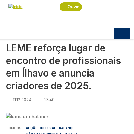
Navegação estrutural
Passar para o conteúdo principal
Início
Notícias
Política
Ouvir
LEME reforça lugar de encontro de profissionais
em Ílhavo e anuncia criadores de 2025.
POLÍTICA
LEME reforça lugar de
encontro de profissionais
em Ílhavo e anuncia
criadores de 2025.
11.12.2024
17:49
Imagem
TÓPICOS
ACÇÃO CULTURAL
BALANÇO
CÂMARA MUNICÍPAL DE ÍLHAVO