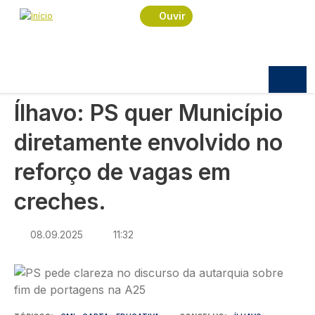
Navegação estrutural
Passar para o conteúdo principal
Início
Notícias
Política
Ouvir
Ílhavo: PS quer Município diretamente envolvido
no reforço de vagas em creches.
POLÍTICA
Ílhavo: PS quer Município
diretamente envolvido no
reforço de vagas em
creches.
08.09.2025
11:32
Imagem