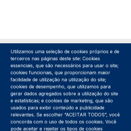
Utilizamos uma seleção de cookies próprios e de
terceiros nas páginas deste site: Cookies
essenciais, que são necessários para usar o site;
cookies funcionais, que proporcionam maior
facilidade de utilização na utilização do site;
Tel:
234 390 100
Fax:
234 390 100
cookies de desempenho, que utilizamos para
gerar dados agregados sobre a utilização do site
Endereço Postal
Apartado 42
e estatísticas; e cookies de marketing, que são
Rua Gil Eanes 31
usados para exibir conteúdo e publicidade
3834-908 Gafanha da Nazaré
relevantes. Se escolher “ACEITAR TODOS”, você
concorda com o uso de todos os cookies. Você
Estúdios
pode aceitar e rejeitar os tipos de cookies
Rua Prior Guerra