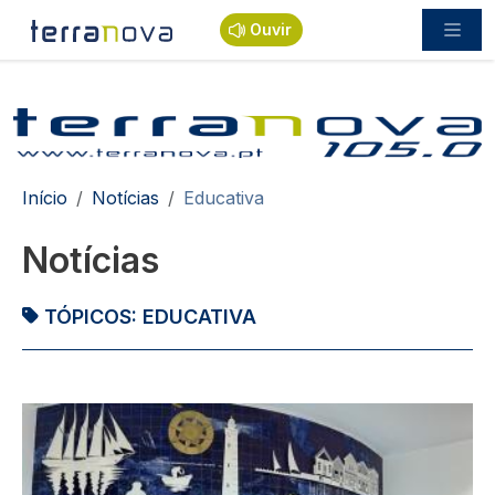
Passar para o conteúdo principal
Ouvir
Navegação estrutural
Início
Notícias
Educativa
Notícias
TÓPICOS:
EDUCATIVA
Imagem