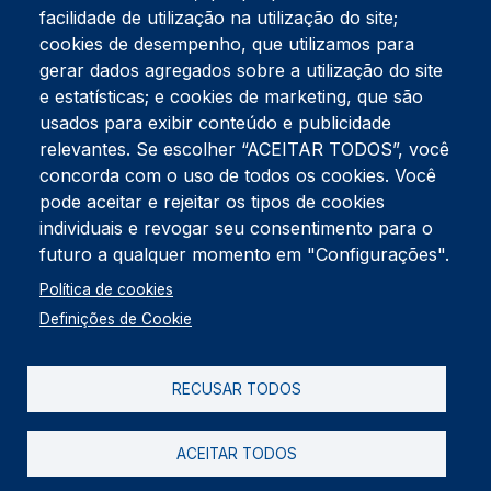
facilidade de utilização na utilização do site;
Tel:
234 390 100
Fax:
234 390 100
cookies de desempenho, que utilizamos para
Endereço Postal
gerar dados agregados sobre a utilização do site
Apartado 42
e estatísticas; e cookies de marketing, que são
Rua Gil Eanes 31
usados para exibir conteúdo e publicidade
3834-908 Gafanha da Nazaré
relevantes. Se escolher “ACEITAR TODOS”, você
concorda com o uso de todos os cookies. Você
Estúdios
pode aceitar e rejeitar os tipos de cookies
Rua Prior Guerra
Edifício do Centro Cultural da Gafanha da Nazaré
individuais e revogar seu consentimento para o
3830-556 Gafanha da Nazaré
futuro a qualquer momento em "Configurações".
Rodapé
Política de cookies
Cookies
Política de Privacidade
Definições de Cookie
Livro de reclamações
RECUSAR TODOS
2026 @ Informação de Copyright
ACEITAR TODOS