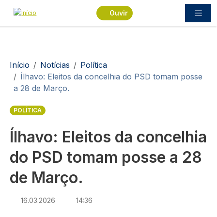
Passar para o conteúdo principal
Ouvir
Navegação estrutural
Início
Notícias
Política
Ílhavo: Eleitos da concelhia do PSD tomam posse
a 28 de Março.
POLÍTICA
Ílhavo: Eleitos da concelhia
do PSD tomam posse a 28
de Março.
16.03.2026
14:36