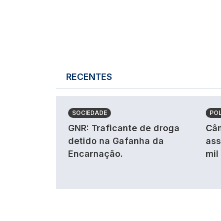
RECENTES
SOCIEDADE
POL
GNR: Traficante de droga
Câm
detido na Gafanha da
ass
Encarnação.
mil