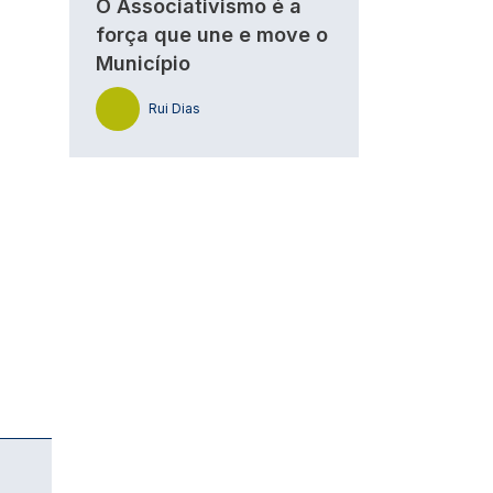
O Associativismo é a
força que une e move o
Município
Rui Dias