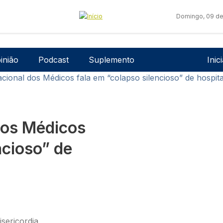
Domingo, 09 de
Men
inião
Podcast
Suplemento
Inic
ional dos Médicos fala em “colapso silencioso” de hospita
dos Médicos
ncioso” de