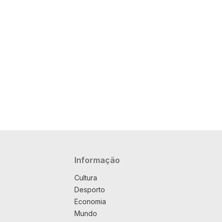
Navegação principal
Informação
Cultura
Desporto
Economia
Mundo