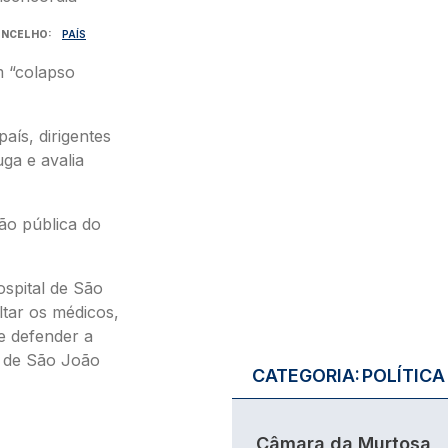
NCELHO
PAÍS
m “colapso
ís, dirigentes
ga e avalia
ão pública do
ospital de São
ltar os médicos,
e defender a
l de São João
CATEGORIA:
POLÍTICA
Câmara da Murtosa