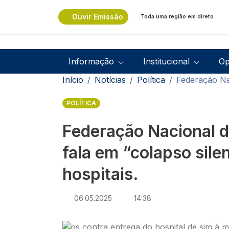
Passar para o conteúdo principal
Ouvir Emissão
Toda uma região em direto
Navegação principal
Informação
Institucional
Op
Navegação estrutural
Início
Notícias
Política
Federação Nac
POLÍTICA
Federação Nacional 
fala em “colapso sile
hospitais.
06.05.2025
14:38
Imagem