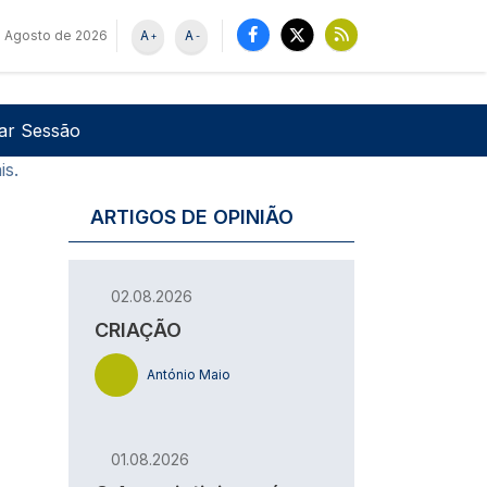
 Agosto de 2026
A
A
+
-
u de utilizador
Pesquisar
iar Sessão
is.
ARTIGOS DE OPINIÃO
02.08.2026
CRIAÇÃO
António Maio
01.08.2026