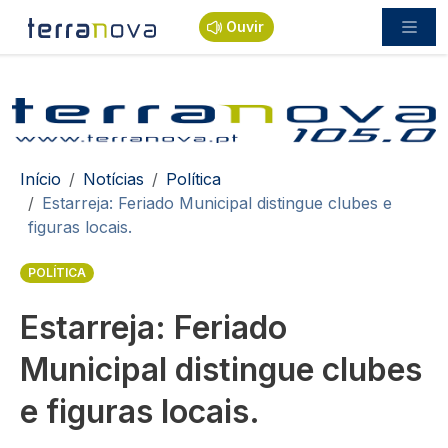
Passar para o conteúdo principal
Ouvir
Navegação estrutural
Início
Notícias
Política
Estarreja: Feriado Municipal distingue clubes e
figuras locais.
POLÍTICA
Estarreja: Feriado
Municipal distingue clubes
e figuras locais.