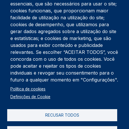
essenciais, que são necessários para usar o site;
cookies funcionais, que proporcionam maior
facilidade de utilização na utilização do site;
Tel:
234 390 100
Fax:
234 390 100
cookies de desempenho, que utilizamos para
Endereço Postal
gerar dados agregados sobre a utilização do site
Apartado 42
e estatísticas; e cookies de marketing, que são
Rua Gil Eanes 31
usados para exibir conteúdo e publicidade
3834-908 Gafanha da Nazaré
relevantes. Se escolher “ACEITAR TODOS”, você
concorda com o uso de todos os cookies. Você
Estúdios
pode aceitar e rejeitar os tipos de cookies
Rua Prior Guerra
Edifício do Centro Cultural da Gafanha da Nazaré
individuais e revogar seu consentimento para o
3830-556 Gafanha da Nazaré
futuro a qualquer momento em "Configurações".
Rodapé
Política de cookies
Cookies
Política de Privacidade
Definições de Cookie
Livro de reclamações
RECUSAR TODOS
2026 @ Informação de Copyright