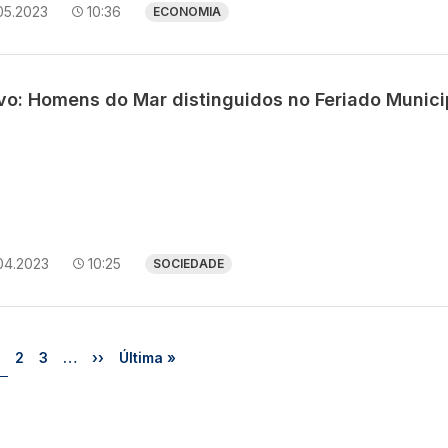
05.2023
10:36
ECONOMIA
avo: Homens do Mar distinguidos no Feriado Munici
04.2023
10:25
SOCIEDADE
Página
Página
Página
Próxima página
Última página
2
3
…
››
Última »