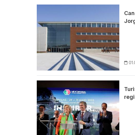
Imagem
Can
Jor
01.
Imagem
Tur
reg