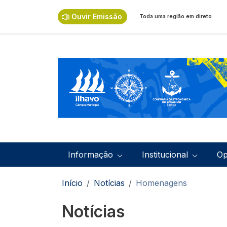
Passar para o conteúdo principal
Ouvir Emissão
Toda uma região em direto
Navegação principal
Informação
Institucional
Op
Navegação estrutural
Início
Notícias
Homenagens
Notícias