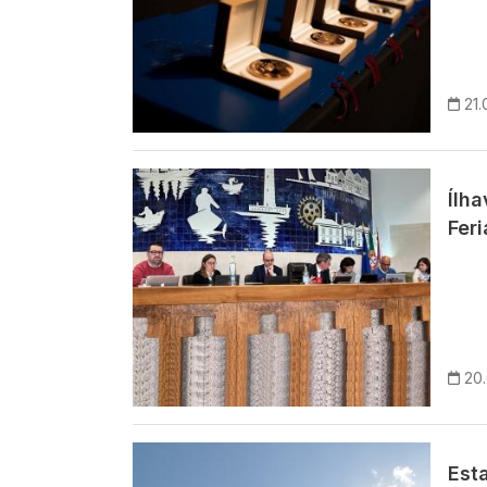
21.
Imagem
Ílh
Feri
20
Imagem
Esta