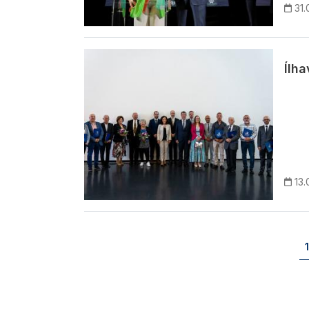
31.
Imagem
Ílh
13.
Paginação
1