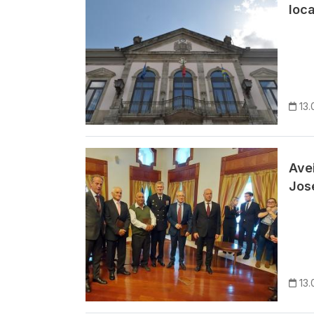
loca
13.
Imagem
Ave
Jos
13.