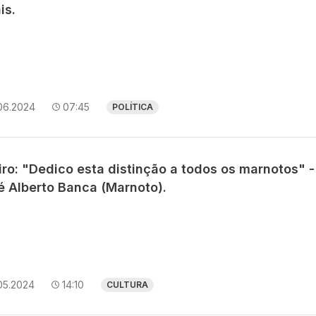
is.
06.2024
07:45
POLÍTICA
iro: "Dedico esta distinção a todos os marnotos" -
é Alberto Banca (Marnoto).
05.2024
14:10
CULTURA