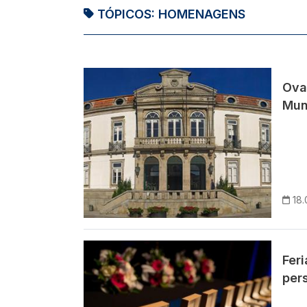
TÓPICOS:
HOMENAGENS
Imagem
Ova
Mun
18.
Imagem
Fer
per