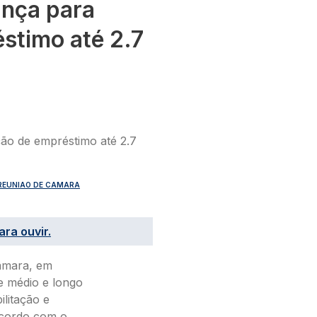
nça para
stimo até 2.7
REUNIAO DE CAMARA
ara ouvir.
âmara, em
e médio e longo
ilitação e
acordo com o