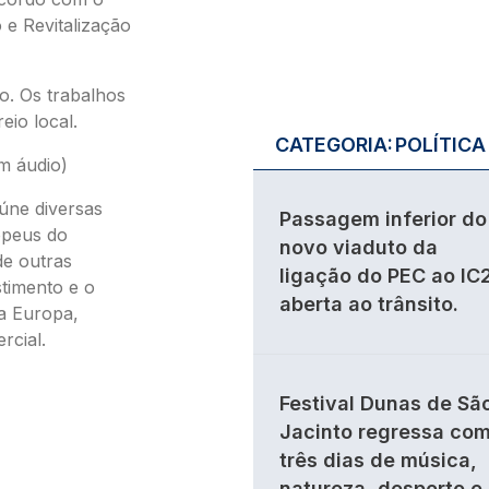
 e Revitalização
co. Os trabalhos
io local.
CATEGORIA:
POLÍTICA
m áudio)
úne diversas
Passagem inferior do
opeus do
novo viaduto da
de outras
ligação do PEC ao IC
timento e o
aberta ao trânsito.
a Europa,
rcial.
Festival Dunas de Sã
Jacinto regressa co
três dias de música,
natureza, desporto e