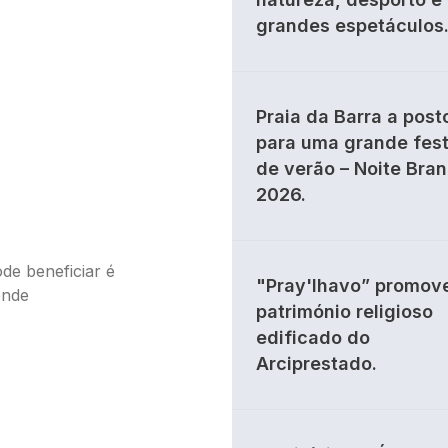
grandes espetáculos
Praia da Barra a post
para uma grande fes
de verão – Noite Bra
2026.
de beneficiar é
"Pray'lhavo” promov
onde
património religioso
edificado do
Arciprestado.