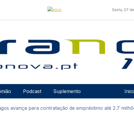
Sexta, 07 d
Men
inião
Podcast
Suplemento
Inic
gos avança para contratação de empréstimo até 2.7 milhõ