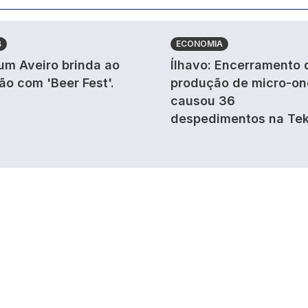
B
ECONOMIA
um Aveiro brinda ao
Ílhavo: Encerramento 
ão com 'Beer Fest'.
produção de micro-o
causou 36
despedimentos na Tek