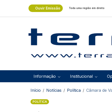
Passar para o conteúdo principal
Ouvir Emissão
Toda uma região em direto
Navegação principal
Informação
Institucional
Op
Navegação estrutural
Início
Notícias
Política
Câmara de Va
POLÍTICA