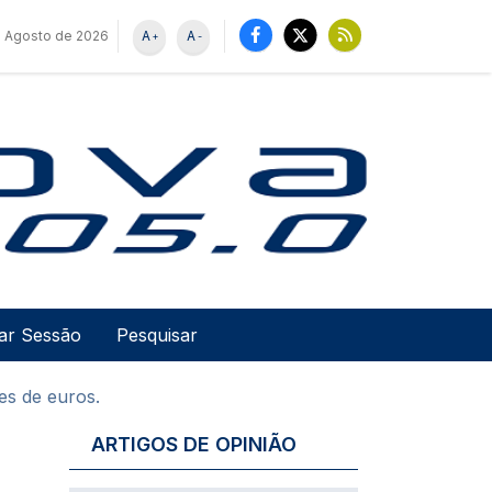
e Agosto de 2026
A
A
+
-
u de utilizador
Pesquisar
iar Sessão
es de euros.
ARTIGOS DE OPINIÃO