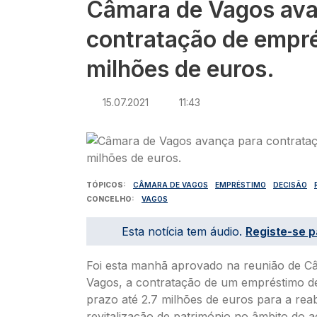
Câmara de Vagos ava
contratação de empré
milhões de euros.
15.07.2021
11:43
Imagem
TÓPICOS
CÂMARA DE VAGOS
EMPRÉSTIMO
DECISÃO
CONCELHO
VAGOS
Esta notícia tem áudio.
Registe-se p
Foi esta manhã aprovado na reunião de C
Vagos, a contratação de um empréstimo d
prazo até 2.7 milhões de euros para a reab
revitalização de património no âmbito do 