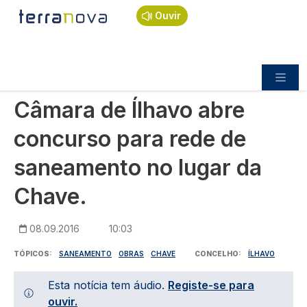
Navegação estrutural
Passar para o conteúdo principal
Início
Notícias
Política
Ouvir
Câmara de Ílhavo abre concurso para rede de
saneamento no lugar da Chave.
POLÍTICA
Câmara de Ílhavo abre
concurso para rede de
saneamento no lugar da
Chave.
08.09.2016
10:03
TÓPICOS
SANEAMENTO
OBRAS
CHAVE
CONCELHO
ÍLHAVO
Esta notícia tem áudio.
Registe-se para
ouvir.