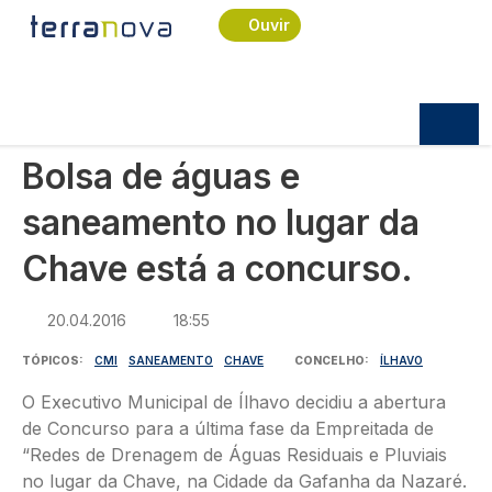
Navegação estrutural
Passar para o conteúdo principal
Início
Notícias
Política
Ouvir
Bolsa de águas e saneamento no lugar da Chave
está a concurso.
POLÍTICA
Bolsa de águas e
saneamento no lugar da
Chave está a concurso.
20.04.2016
18:55
TÓPICOS
CMI
SANEAMENTO
CHAVE
CONCELHO
ÍLHAVO
O Executivo Municipal de Ílhavo decidiu a abertura
de Concurso para a última fase da Empreitada de
“Redes de Drenagem de Águas Residuais e Pluviais
no lugar da Chave, na Cidade da Gafanha da Nazaré.