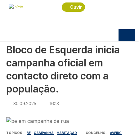
Navegação estrutural
Passar para o conteúdo principal
Início
Notícias
Política
Ouvir
Bloco de Esquerda inicia campanha oficial em
contacto direto com a população.
POLÍTICA
Bloco de Esquerda inicia
campanha oficial em
contacto direto com a
população.
30.09.2025
16:13
Imagem
TÓPICOS
BE
CAMPANHA
HABITAÇÃO
CONCELHO
AVEIRO