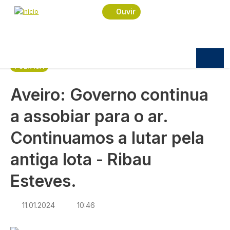
Navegação estrutural
Passar para o conteúdo principal
Início
Notícias
Política
Ouvir
Aveiro: Governo continua a assobiar para o ar.
Continuamos a lutar pela antiga lota - Ribau
Esteves.
POLÍTICA
Aveiro: Governo continua
a assobiar para o ar.
Continuamos a lutar pela
antiga lota - Ribau
Esteves.
11.01.2024
10:46