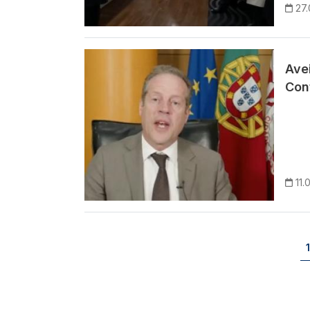
27.
Imagem
Avei
Cont
11.
Paginação
1