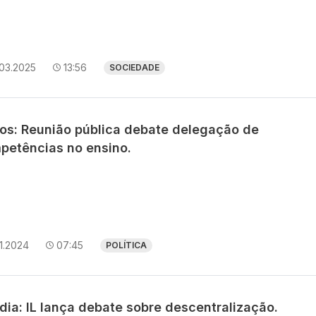
.03.2025
13:56
SOCIEDADE
os: Reunião pública debate delegação de
petências no ensino.
11.2024
07:45
POLÍTICA
dia: IL lança debate sobre descentralização.