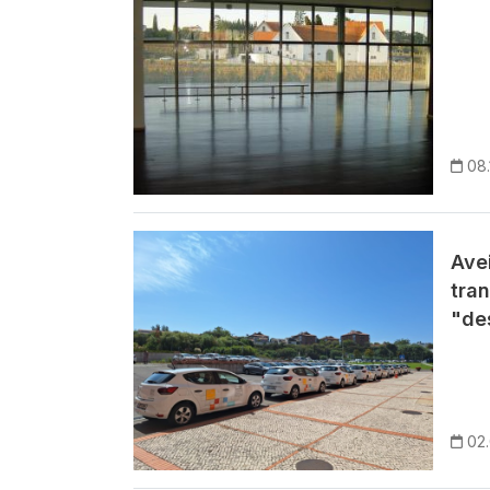
08.
Imagem
Ave
tra
"de
02