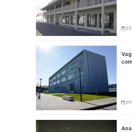
07
Imagem
Vag
com
21.
Imagem
Ana