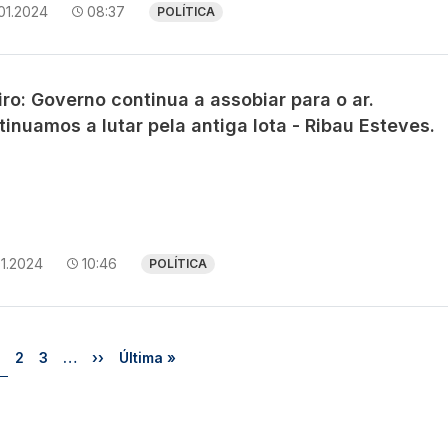
01.2024
08:37
POLÍTICA
ro: Governo continua a assobiar para o ar.
inuamos a lutar pela antiga lota - Ribau Esteves.
01.2024
10:46
POLÍTICA
Página
Página
Página
Próxima página
Última página
2
3
…
››
Última »