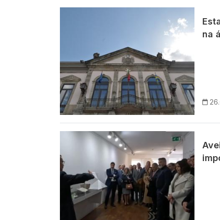
Imagem
Est
na 
26
Imagem
Avei
imp