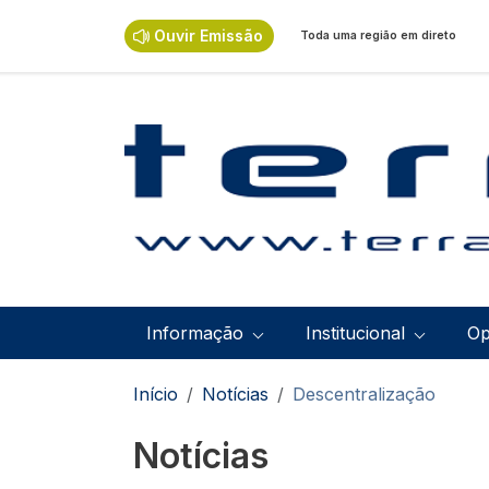
Passar para o conteúdo principal
Ouvir Emissão
Toda uma região em direto
Navegação principal
Informação
Institucional
Op
Navegação estrutural
Início
Notícias
Descentralização
Notícias