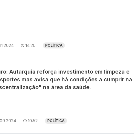
11.2024
14:20
POLÍTICA
iro: Autarquia reforça investimento em limpeza e
nsportes mas avisa que há condições a cumprir na
scentralização" na área da saúde.
.09.2024
10:52
POLÍTICA