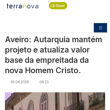
Navegação estrutural
Passar para o conteúdo principal
Início
Notícias
Política
Ouvir
Aveiro: Autarquia mantém projeto e atualiza valor
base da empreitada da nova Homem Cristo.
POLÍTICA
Aveiro: Autarquia mantém
projeto e atualiza valor
base da empreitada da
nova Homem Cristo.
05.06.2026
09:23
Imagem