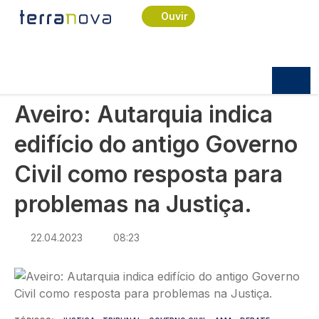
Navegação estrutural
Passar para o conteúdo principal
Início
Notícias
Política
Ouvir
Aveiro: Autarquia indica edifício do antigo Governo
Civil como resposta para problemas na Justiça.
POLÍTICA
Aveiro: Autarquia indica
edifício do antigo Governo
Civil como resposta para
problemas na Justiça.
22.04.2023
08:23
Imagem