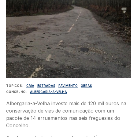
TÓPICOS
CMA
ESTRADAS
PAVIMENTO
OBRAS
CONCELHO
ALBERGARIA-A-VELHA
Albergaria-a-Velha investe mais de 120 mil euros na
conservação de vias de comunicação com um
pacote de 14 arruamentos nas seis freguesias do
Concelho.