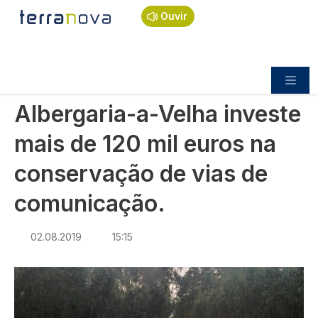
Navegação estrutural
Passar para o conteúdo principal
Início
Notícias
Política
Ouvir
Albergaria-a-Velha investe mais de 120 mil euros
na conservação de vias de comunicação.
POLÍTICA
Albergaria-a-Velha investe
mais de 120 mil euros na
conservação de vias de
comunicação.
02.08.2019
15:15
Imagem