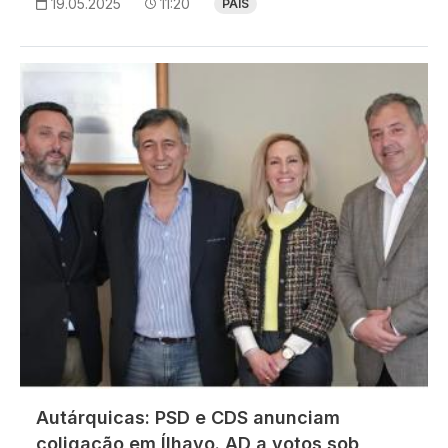
19.05.2025
11:20
PAÍS
Imagem
Autárquicas: PSD e CDS anunciam
coligação em Ílhavo. AD a votos sob