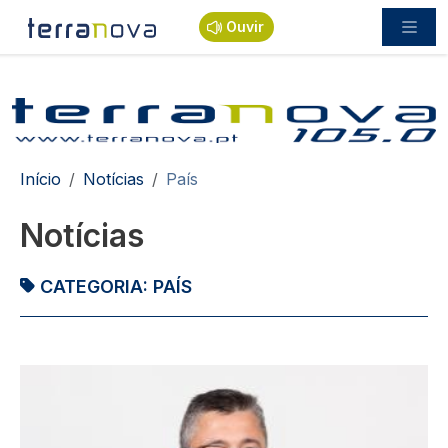
Passar para o conteúdo principal
Ouvir
Navegação estrutural
Início
Notícias
País
Notícias
CATEGORIA:
PAÍS
Imagem