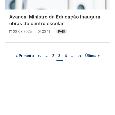
Avanca: Ministro da Educação inaugura
obras do centro escolar.
28.03.2025
08:11
PAÍS
Paginação
Primeira página
Página anterior
Página
Página
Página
Próxima página
Última página
« Primeira
‹‹
…
2
3
4
…
››
Última »