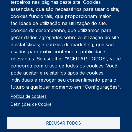
terceiros nas páginas deste site: Cookies
essenciais, que são necessários para usar o site;
cookies funcionais, que proporcionam maior
facilidade de utilização na utilização do site;
Tel:
234 390 100
Fax:
234 390 100
cookies de desempenho, que utilizamos para
Endereço Postal
gerar dados agregados sobre a utilização do site
Apartado 42
e estatísticas; e cookies de marketing, que são
Rua Gil Eanes 31
usados para exibir conteúdo e publicidade
3834-908 Gafanha da Nazaré
relevantes. Se escolher “ACEITAR TODOS”, você
concorda com o uso de todos os cookies. Você
Estúdios
pode aceitar e rejeitar os tipos de cookies
Rua Prior Guerra
Edifício do Centro Cultural da Gafanha da Nazaré
individuais e revogar seu consentimento para o
3830-556 Gafanha da Nazaré
futuro a qualquer momento em "Configurações".
Rodapé
Política de cookies
Cookies
Política de Privacidade
Definições de Cookie
Livro de reclamações
RECUSAR TODOS