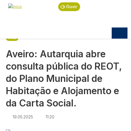
Navegação estrutural
Passar para o conteúdo principal
Início
Notícias
País
Ouvir
Aveiro: Autarquia abre consulta pública do REOT,
do Plano Municipal de Habitação e Alojamento e da
Carta Social.
PAÍS
Aveiro: Autarquia abre
consulta pública do REOT,
do Plano Municipal de
Habitação e Alojamento e
da Carta Social.
19.05.2025
11:20