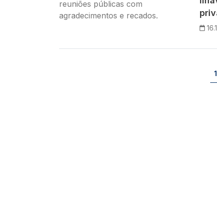
Ílh
pri
16.
Paginação
1