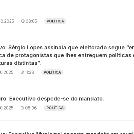
10.2025
08:05
POLÍTICA
avo: Sérgio Lopes assinala que eleitorado segue “e
ca de protagonistas que lhes entreguem políticas 
uras distintas”.
10.2025
11:38
POLÍTICA
iro: Executivo despede-se do mandato.
10.2025
08:06
POLÍTICA