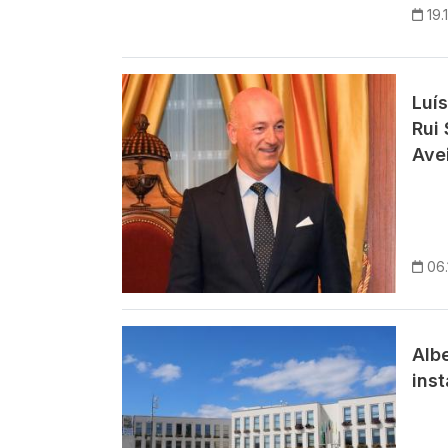
19.
Imagem
Luí
Rui
Avei
06.
Imagem
Alb
ins