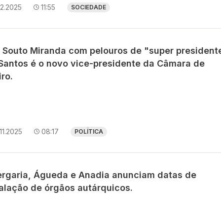
12.2025
11:55
SOCIEDADE
s Souto Miranda com pelouros de "super presidente
 Santos é o novo vice-presidente da Câmara de
ro.
11.2025
08:17
POLÍTICA
ergaria, Águeda e Anadia anunciam datas de
talação de órgãos autárquicos.