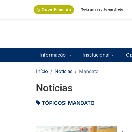
Passar para o conteúdo principal
Ouvir Emissão
Toda uma região em direto
Navegação principal
Informação
Institucional
Op
Navegação estrutural
Início
Notícias
Mandato
Notícias
TÓPICOS:
MANDATO
Imagem