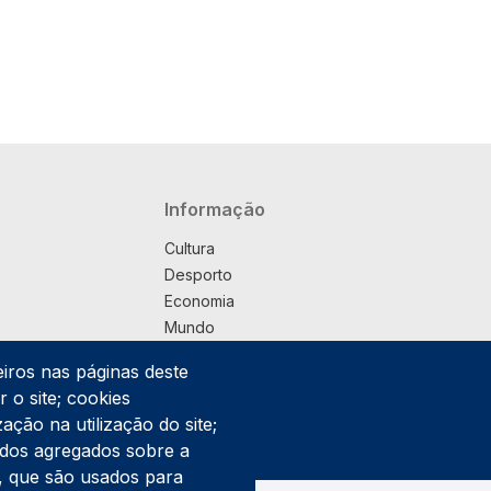
Navegação principal
Informação
Cultura
Desporto
Economia
Mundo
Música
eiros nas páginas deste
País
 o site; cookies
Política
ação na utilização do site;
Praça
ados agregados sobre a
Pub
ng, que são usados para
Saúde