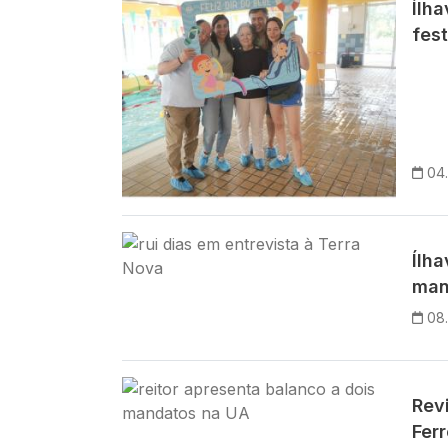
Ílh
fest
04
Imagem
Ílh
man
08
Imagem
Rev
Fer