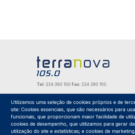
Tel:
234 390 100
Fax:
234 390 100
Endereço Postal
Apartado 42
Utilizamos uma seleção de cookies próprios e de terc
Rua Gil Eanes 31
site: Cookies essenciais, que são necessários para usar
3834-908 Gafanha da Nazaré
funcionais, que proporcionam maior facilidade de utiliz
cookies de desempenho, que utilizamos para gerar d
Estúdios
utilização do site e estatísticas; e cookies de marketi
Rua Prior Guerra