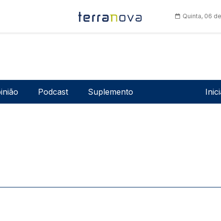
Quinta, 06 d
Men
inião
Podcast
Suplemento
Inic