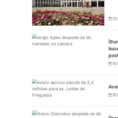
22.
Imagem
Ílh
bus
post
16.
Imagem
Ave
16.
Imagem