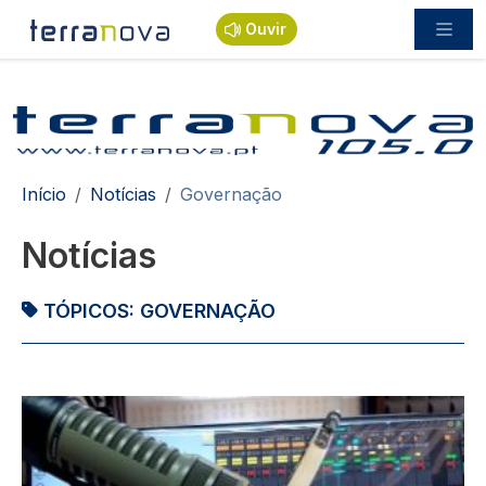
Passar para o conteúdo principal
Ouvir
Navegação estrutural
Início
Notícias
Governação
Notícias
TÓPICOS:
GOVERNAÇÃO
Imagem