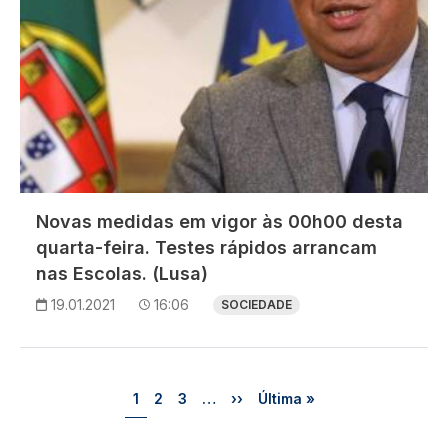
Novas medidas em vigor às 00h00 desta
quarta-feira. Testes rápidos arrancam
nas Escolas. (Lusa)
19.01.2021
16:06
SOCIEDADE
Paginação
Página
Página
Página
Próxima página
Última página
1
2
3
…
››
Última »