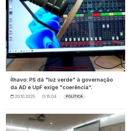
Ílhavo: PS dá "luz verde" à governação
da AD e UpF exige "coerência".
20.10.2025
15:04
POLÍTICA
Imagem