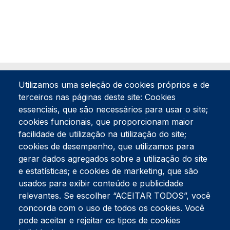
Utilizamos uma seleção de cookies próprios e de
terceiros nas páginas deste site: Cookies
essenciais, que são necessários para usar o site;
cookies funcionais, que proporcionam maior
facilidade de utilização na utilização do site;
Tel:
234 390 100
Fax:
234 390 100
cookies de desempenho, que utilizamos para
Endereço Postal
gerar dados agregados sobre a utilização do site
Apartado 42
e estatísticas; e cookies de marketing, que são
Rua Gil Eanes 31
usados para exibir conteúdo e publicidade
3834-908 Gafanha da Nazaré
relevantes. Se escolher “ACEITAR TODOS”, você
concorda com o uso de todos os cookies. Você
Estúdios
pode aceitar e rejeitar os tipos de cookies
Rua Prior Guerra