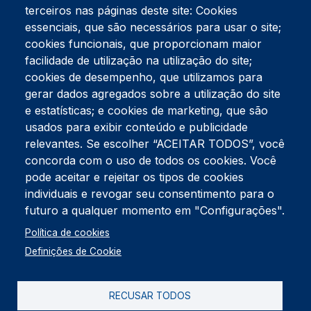
terceiros nas páginas deste site: Cookies
essenciais, que são necessários para usar o site;
cookies funcionais, que proporcionam maior
facilidade de utilização na utilização do site;
Tel:
234 390 100
Fax:
234 390 100
cookies de desempenho, que utilizamos para
gerar dados agregados sobre a utilização do site
Endereço Postal
Apartado 42
e estatísticas; e cookies de marketing, que são
Rua Gil Eanes 31
usados para exibir conteúdo e publicidade
3834-908 Gafanha da Nazaré
relevantes. Se escolher “ACEITAR TODOS”, você
concorda com o uso de todos os cookies. Você
Estúdios
pode aceitar e rejeitar os tipos de cookies
Rua Prior Guerra
Edifício do Centro Cultural da Gafanha da Nazaré
individuais e revogar seu consentimento para o
3830-556 Gafanha da Nazaré
futuro a qualquer momento em "Configurações".
Rodapé
Política de cookies
Cookies
Política de Privacidade
Definições de Cookie
Livro de reclamações
RECUSAR TODOS