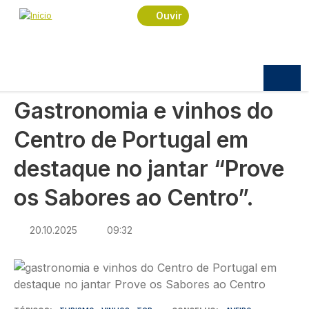
Navegação estrutural
Passar para o conteúdo principal
Início
Notícias
Economia
Ouvir
Gastronomia e vinhos do Centro de Portugal em
destaque no jantar “Prove os Sabores ao Centro”.
ECONOMIA
Gastronomia e vinhos do
Centro de Portugal em
destaque no jantar “Prove
os Sabores ao Centro”.
20.10.2025
09:32
Imagem