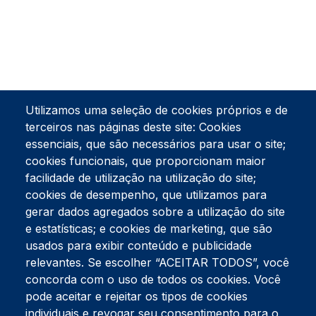
Utilizamos uma seleção de cookies próprios e de
terceiros nas páginas deste site: Cookies
essenciais, que são necessários para usar o site;
cookies funcionais, que proporcionam maior
facilidade de utilização na utilização do site;
Tel:
234 390 100
Fax:
234 390 100
cookies de desempenho, que utilizamos para
Endereço Postal
gerar dados agregados sobre a utilização do site
Apartado 42
e estatísticas; e cookies de marketing, que são
Rua Gil Eanes 31
usados para exibir conteúdo e publicidade
3834-908 Gafanha da Nazaré
relevantes. Se escolher “ACEITAR TODOS”, você
concorda com o uso de todos os cookies. Você
Estúdios
pode aceitar e rejeitar os tipos de cookies
Rua Prior Guerra
Edifício do Centro Cultural da Gafanha da Nazaré
individuais e revogar seu consentimento para o