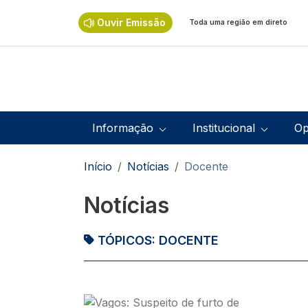
Passar para o conteúdo principal
Ouvir Emissão
Toda uma região em direto
Navegação principal
Informação
Institucional
Op
Navegação estrutural
Início
Notícias
Docente
Notícias
TÓPICOS:
DOCENTE
Imagem