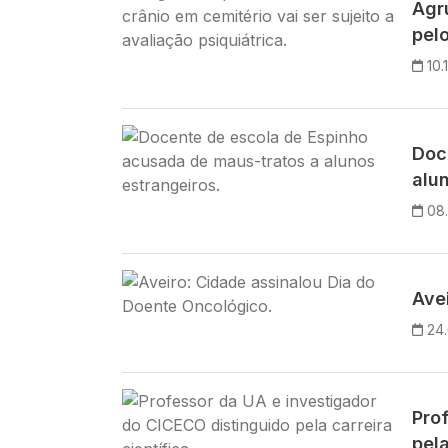
Agr
pel
10.
Imagem
Doc
alu
08
Imagem
Ave
24
Imagem
Pro
pela