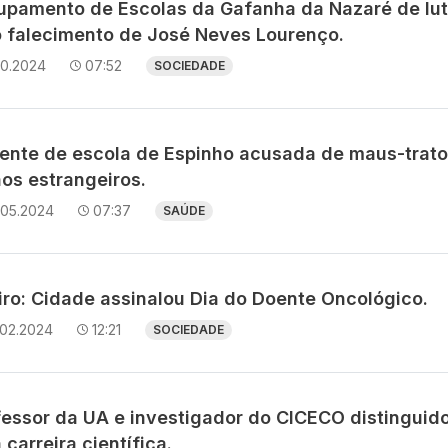
upamento de Escolas da Gafanha da Nazaré de lu
o falecimento de José Neves Lourenço.
10.2024
07:52
SOCIEDADE
ente de escola de Espinho acusada de maus-trato
nos estrangeiros.
.05.2024
07:37
SAÚDE
iro: Cidade assinalou Dia do Doente Oncológico.
.02.2024
12:21
SOCIEDADE
fessor da UA e investigador do CICECO distinguid
 carreira científica.