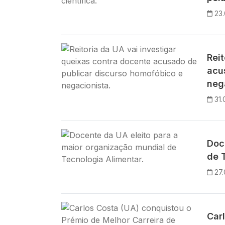
23
Imagem
Reit
acu
neg
31.
Imagem
Doc
de 
27
Imagem
Car