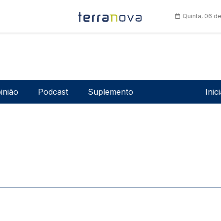
Quinta, 06 d
Men
inião
Podcast
Suplemento
Inic