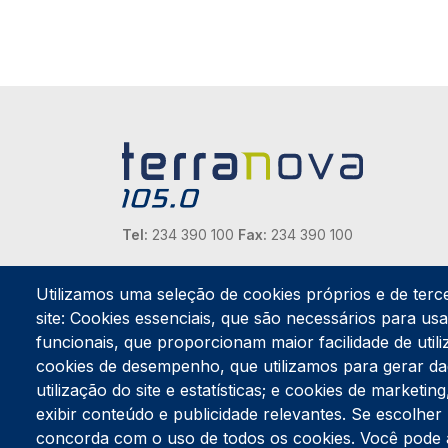
Tel:
234 390 100
Fax:
234 390 100
Endereço Postal
Apartado 42
Utilizamos uma seleção de cookies próprios e de terc
Rua Gil Eanes 31
site: Cookies essenciais, que são necessários para usar
3834-908 Gafanha da Nazaré
funcionais, que proporcionam maior facilidade de utiliz
cookies de desempenho, que utilizamos para gerar d
Estúdios
utilização do site e estatísticas; e cookies de marketi
Rua Prior Guerra
exibir conteúdo e publicidade relevantes. Se escolh
Edifício do Centro Cultural da Gafanha da Nazaré
3830-556 Gafanha da Nazaré
concorda com o uso de todos os cookies. Você pode ace