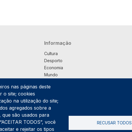
Navegação principal
Informação
Cultura
Desporto
Economia
Mundo
Música
eiros nas páginas deste
País
 o site; cookies
Política
ação na utilização do site;
Praça
ados agregados sobre a
Pub
ng, que são usados para
Saúde
er “ACEITAR TODOS”, você
RECUSAR TODOS
Sociedade
itar e rejeitar os tipos