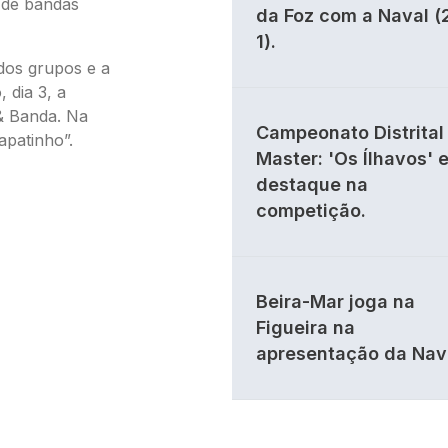
 de bandas
da Foz com a Naval (
1).
dos grupos e a
 dia 3, a
& Banda. Na
Campeonato Distrital 
Sapatinho”.
Master: 'Os Ílhavos' 
destaque na
competição.
Beira-Mar joga na
Figueira na
apresentação da Nav