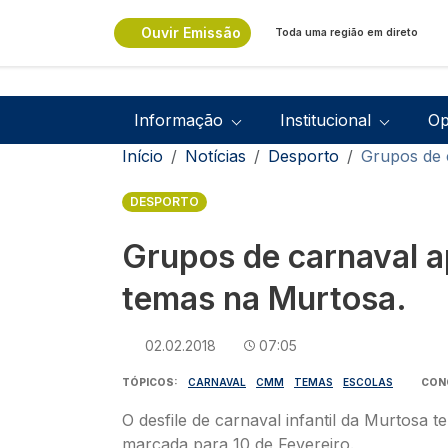
Passar para o conteúdo principal
Ouvir Emissão
Toda uma região em direto
Navegação principal
Informação
Institucional
Op
Navegação estrutural
Início
Notícias
Desporto
Grupos de 
DESPORTO
Grupos de carnaval 
temas na Murtosa.
02.02.2018
07:05
TÓPICOS
CARNAVAL
CMM
TEMAS
ESCOLAS
CON
O desfile de carnaval infantil da Murtosa t
marcada para 10 de Fevereiro.