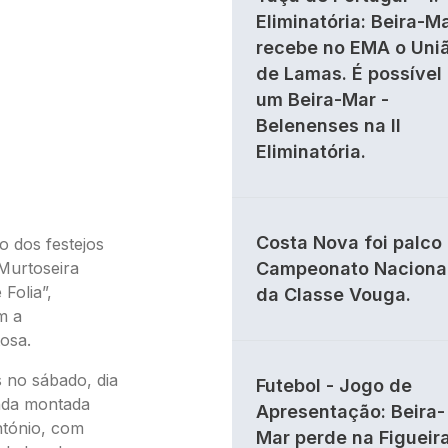
Eliminatória: Beira-M
recebe no EMA o Uni
de Lamas. É possível
um Beira-Mar -
Belenenses na II
Eliminatória.
Costa Nova foi palco
o dos festejos
Murtoseira
Campeonato Naciona
Folia”,
da Classe Vouga.
m a
osa.
s no sábado, dia
Futebol - Jogo de
enda montada
Apresentação: Beira-
ntónio, com
Mar perde na Figueir