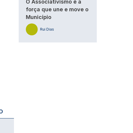
O Associativismo é a
força que une e move o
Município
Rui Dias
O