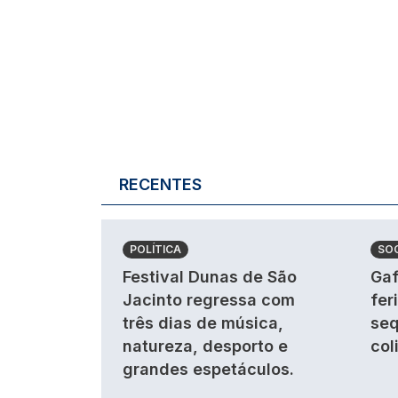
RECENTES
POLÍTICA
SO
Festival Dunas de São
Gaf
Jacinto regressa com
fer
três dias de música,
seq
natureza, desporto e
col
grandes espetáculos.