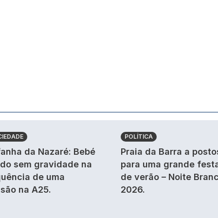
CIEDADE
POLÍTICA
anha da Nazaré: Bebé
Praia da Barra a posto
ido sem gravidade na
para uma grande fest
uência de uma
de verão – Noite Bran
isão na A25.
2026.