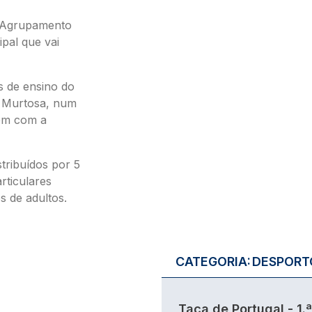
o Agrupamento
pal que vai
s de ensino do
da Murtosa, num
bém com a
stribuídos por 5
rticulares
s de adultos.
CATEGORIA:
DESPORT
Taça de Portugal - 1.ª