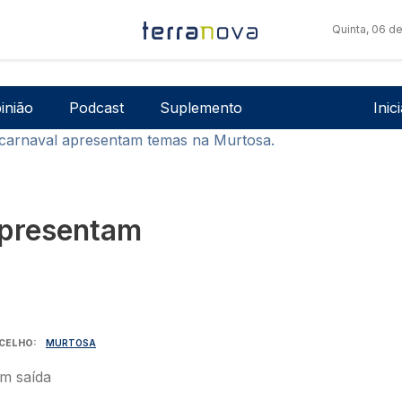
Quinta, 06 d
Men
inião
Podcast
Suplemento
Inic
carnaval apresentam temas na Murtosa.
apresentam
CELHO
MURTOSA
em saída