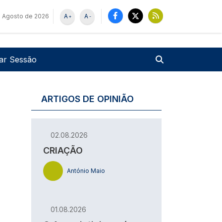
e Agosto de 2026
A
A
+
-
u de utilizador
Pesquisar
iar Sessão
ARTIGOS DE OPINIÃO
02.08.2026
CRIAÇÃO
António Maio
01.08.2026