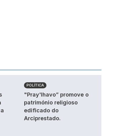
POLÍTICA
s
"Pray'lhavo” promove o
a
património religioso
ca
edificado do
Arciprestado.