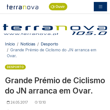
Passar para o conteúdo principal
Ouvir
Navegação estrutural
Início
Notícias
Desporto
Grande Prémio de Ciclismo do JN arranca em
Ovar.
DESPORTO
Grande Prémio de Ciclismo
do JN arranca em Ovar.
24.05.2017
13:10