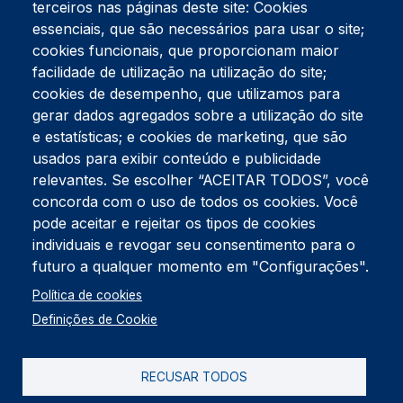
terceiros nas páginas deste site: Cookies
essenciais, que são necessários para usar o site;
cookies funcionais, que proporcionam maior
facilidade de utilização na utilização do site;
Tel:
234 390 100
Fax:
234 390 100
cookies de desempenho, que utilizamos para
Endereço Postal
gerar dados agregados sobre a utilização do site
Apartado 42
e estatísticas; e cookies de marketing, que são
Rua Gil Eanes 31
usados para exibir conteúdo e publicidade
3834-908 Gafanha da Nazaré
relevantes. Se escolher “ACEITAR TODOS”, você
concorda com o uso de todos os cookies. Você
Estúdios
pode aceitar e rejeitar os tipos de cookies
Rua Prior Guerra
Edifício do Centro Cultural da Gafanha da Nazaré
individuais e revogar seu consentimento para o
3830-556 Gafanha da Nazaré
futuro a qualquer momento em "Configurações".
Rodapé
Política de cookies
Cookies
Política de Privacidade
Definições de Cookie
Livro de reclamações
RECUSAR TODOS