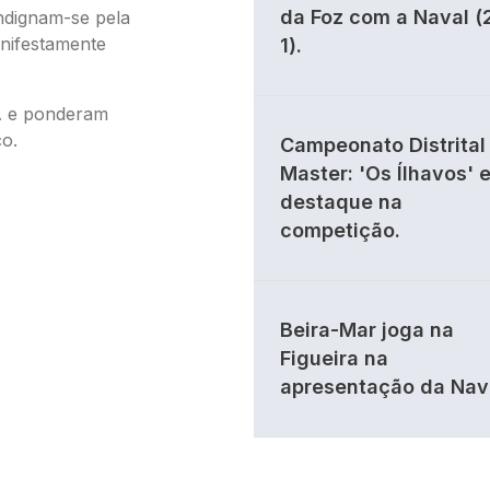
da Foz com a Naval (
indignam-se pela
nifestamente
1).
CA e ponderam
co.
Campeonato Distrital 
Master: 'Os Ílhavos' 
destaque na
competição.
Beira-Mar joga na
Figueira na
apresentação da Nav