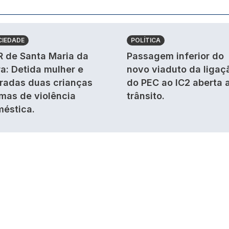
CIEDADE
POLÍTICA
 de Santa Maria da
Passagem inferior do
ra: Detida mulher e
novo viaduto da ligaç
iradas duas crianças
do PEC ao IC2 aberta 
imas de violência
trânsito.
éstica.