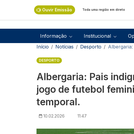
Passar para o conteúdo principal
Ouvir Emissão
Toda uma região em direto
Navegação principal
Informação
Institucional
Op
Navegação estrutural
Início
Notícias
Desporto
Albergaria:
DESPORTO
Albergaria: Pais ind
jogo de futebol femin
temporal.
10.02.2026
11:47
Imagem