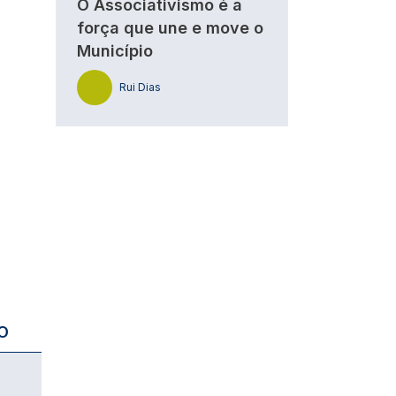
O Associativismo é a
força que une e move o
Município
Rui Dias
O