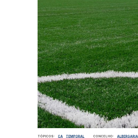
TÓPICOS
CA
TEMPORAL
CONCELHO
ALBERGARIA