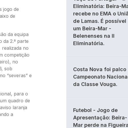
Eliminatória: Beira-M
s jogo de
recebe no EMA o Uni
aixo de
de Lamas. É possível
um Beira-Mar -
são da equipa
Belenenses na II
 da 2.ª parte
Eliminatória.
 realizada no
em competição
iro), no
6, sob
Costa Nova foi palco
mo “severas” e
Campeonato Naciona
da Classe Vouga.
ional, para o
o um quadro de
 aviso laranja
Futebol - Jogo de
ando a
Apresentação: Beira-
Mar perde na Figueir