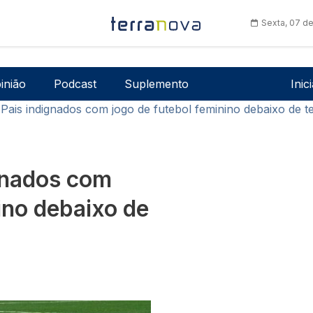
Sexta, 07 d
Men
inião
Podcast
Suplemento
Inic
 Pais indignados com jogo de futebol feminino debaixo de t
ignados com
ino debaixo de