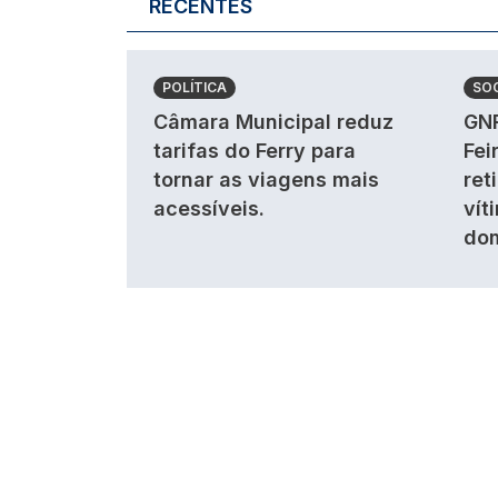
RECENTES
POLÍTICA
SO
Câmara Municipal reduz
GNR
tarifas do Ferry para
Fei
tornar as viagens mais
ret
acessíveis.
vít
dom