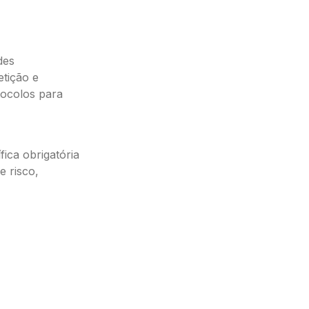
des
etição e
tocolos para
ica obrigatória
e risco,