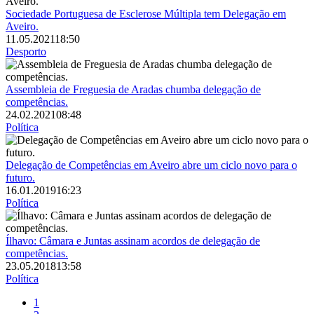
Sociedade Portuguesa de Esclerose Múltipla tem Delegação em
Aveiro.
11.05.2021
18:50
Desporto
Imagem
Assembleia de Freguesia de Aradas chumba delegação de
competências.
24.02.2021
08:48
Política
Imagem
Delegação de Competências em Aveiro abre um ciclo novo para o
futuro.
16.01.2019
16:23
Política
Imagem
Ílhavo: Câmara e Juntas assinam acordos de delegação de
competências.
23.05.2018
13:58
Política
Página
1