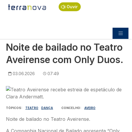
Navegação estrutural
Passar para o conteúdo principal
Início
Notícias
Cultura
Ouvir
Noite de bailado no Teatro Aveirense com Only
Duos.
CULTURA
Noite de bailado no Teatro
Aveirense com Only Duos.
03.06.2026
07:49
Imagem
TÓPICOS
TEATRO
DANÇA
CONCELHO
AVEIRO
Noite de bailado no Teatro Aveirense.
A Companhia Nacional de Bailado apresenta “Only