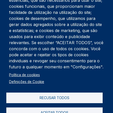
essenciais, que são necessários para usar o site;
cookies funcionais, que proporcionam maior
facilidade de utilização na utilização do site;
Tel:
234 390 100
Fax:
234 390 100
cookies de desempenho, que utilizamos para
Endereço Postal
gerar dados agregados sobre a utilização do site
Apartado 42
e estatísticas; e cookies de marketing, que são
Rua Gil Eanes 31
usados para exibir conteúdo e publicidade
3834-908 Gafanha da Nazaré
relevantes. Se escolher “ACEITAR TODOS”, você
concorda com o uso de todos os cookies. Você
Estúdios
pode aceitar e rejeitar os tipos de cookies
Rua Prior Guerra
Edifício do Centro Cultural da Gafanha da Nazaré
individuais e revogar seu consentimento para o
3830-556 Gafanha da Nazaré
futuro a qualquer momento em "Configurações".
Rodapé
Política de cookies
Cookies
Política de Privacidade
Definições de Cookie
Livro de reclamações
RECUSAR TODOS
2026 @ Informação de Copyright
ACEITAR TODOS