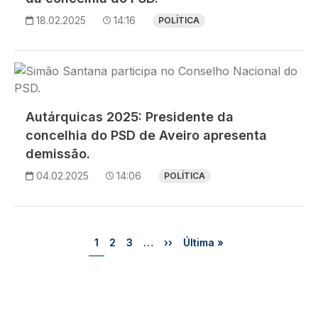
18.02.2025
14:16
POLÍTICA
Imagem
Autárquicas 2025: Presidente da
concelhia do PSD de Aveiro apresenta
demissão.
04.02.2025
14:06
POLÍTICA
Paginação
Página
Página
Página
Próxima página
Última página
1
2
3
…
››
Última »