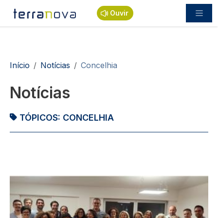
Passar para o conteúdo principal
Ouvir
Navegação estrutural
Início
Notícias
Concelhia
Notícias
TÓPICOS:
CONCELHIA
Imagem