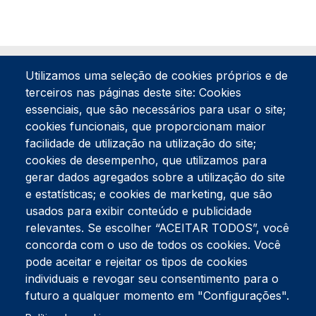
Utilizamos uma seleção de cookies próprios e de
terceiros nas páginas deste site: Cookies
essenciais, que são necessários para usar o site;
cookies funcionais, que proporcionam maior
facilidade de utilização na utilização do site;
Tel:
234 390 100
Fax:
234 390 100
cookies de desempenho, que utilizamos para
gerar dados agregados sobre a utilização do site
Endereço Postal
Apartado 42
e estatísticas; e cookies de marketing, que são
Rua Gil Eanes 31
usados para exibir conteúdo e publicidade
3834-908 Gafanha da Nazaré
relevantes. Se escolher “ACEITAR TODOS”, você
concorda com o uso de todos os cookies. Você
Estúdios
pode aceitar e rejeitar os tipos de cookies
Rua Prior Guerra
Edifício do Centro Cultural da Gafanha da Nazaré
individuais e revogar seu consentimento para o
3830-556 Gafanha da Nazaré
futuro a qualquer momento em "Configurações".