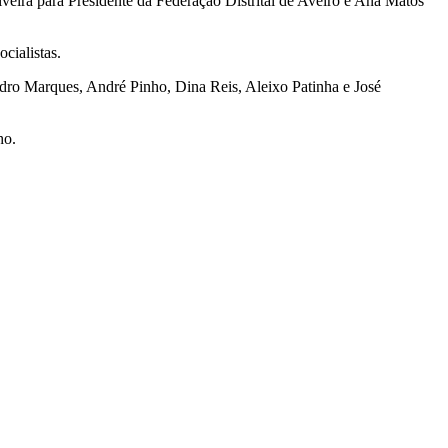
liveira para Presidente da Federação Distrital de Aveiro e Ana Matos
cialistas.
dro Marques, André Pinho, Dina Reis, Aleixo Patinha e José
ho.