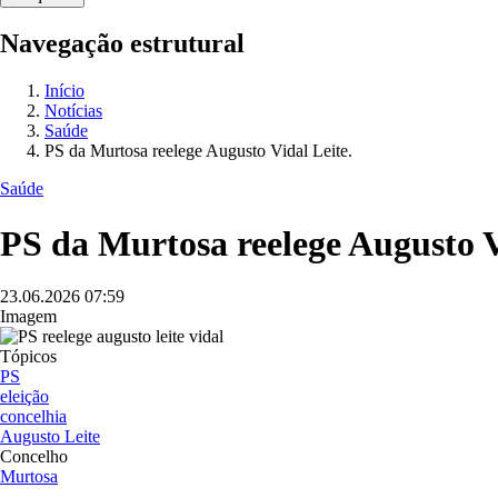
Navegação estrutural
Início
Notícias
Saúde
PS da Murtosa reelege Augusto Vidal Leite.
Saúde
PS da Murtosa reelege Augusto V
23.06.2026
07:59
Imagem
Tópicos
PS
eleição
concelhia
Augusto Leite
Concelho
Murtosa