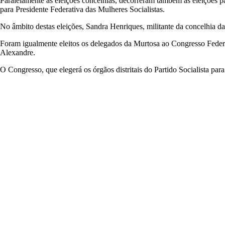
Paralelamente às eleições concelhias, decorreram também as eleições par
para Presidente Federativa das Mulheres Socialistas.
No âmbito destas eleições, Sandra Henriques, militante da concelhia da 
Foram igualmente eleitos os delegados da Murtosa ao Congresso Feder
Alexandre.
O Congresso, que elegerá os órgãos distritais do Partido Socialista pa