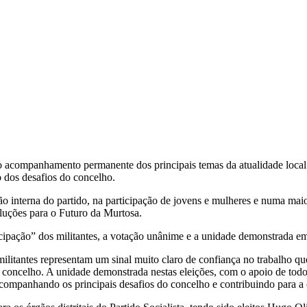
 o acompanhamento permanente dos principais temas da atualidade local
 dos desafios do concelho.
ão interna do partido, na participação de jovens e mulheres e numa mai
soluções para o Futuro da Murtosa.
icipação” dos militantes, a votação unânime e a unidade demonstrada em 
militantes representam um sinal muito claro de confiança no trabalho qu
 concelho. A unidade demonstrada nestas eleições, com o apoio de todos
companhando os principais desafios do concelho e contribuindo para a 