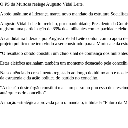
O PS da Murtosa reelege Augusto Vidal Leite.
Apoio unânime à liderança marca novo mandato da estrutura Socialista
Augusto Vidal Leite foi reeleito, por unanimidade, Presidente da Comiss
registou uma participação de 89% dos militantes com capacidade eleitor
A candidatura liderada por Augusto Vidal Leite contou com o apoio de to
projeto político que tem vindo a ser construído para a Murtosa e da est
“O resultado obtido constitui um claro sinal de confiança dos militante
Estas eleições assinalam também um momento destacado pela concelhia
Na sequência do crescimento registado ao longo do último ano e nos ter
da estratégia e da ação política do partido no concelho.
“A eleição deste órgão constitui mais um passo no processo de crescime
autárquicos do concelho”.
A moção estratégica aprovada para o mandato, intitulada “Futuro da Mu