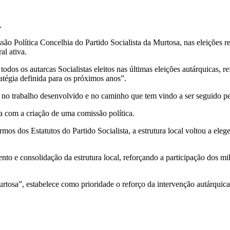
.
ão Política Concelhia do Partido Socialista da Murtosa, nas eleições rea
al ativa.
dos os autarcas Socialistas eleitos nas últimas eleições autárquicas, r
ratégia definida para os próximos anos”.
s no trabalho desenvolvido e no caminho que tem vindo a ser seguido pela
 com a criação de uma comissão política.
mos dos Estatutos do Partido Socialista, a estrutura local voltou a ele
nto e consolidação da estrutura local, reforçando a participação dos m
rtosa”, estabelece como prioridade o reforço da intervenção autárquic