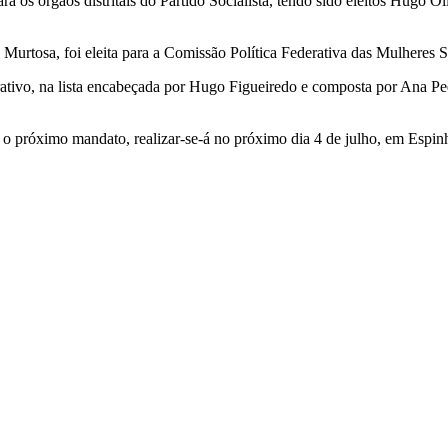
a os órgãos distritais do Partido Socialista, tendo sido eleitos Hugo O
Murtosa, foi eleita para a Comissão Política Federativa das Mulheres So
ativo, na lista encabeçada por Hugo Figueiredo e composta por Ana Pe
ra o próximo mandato, realizar-se-á no próximo dia 4 de julho, em Espin