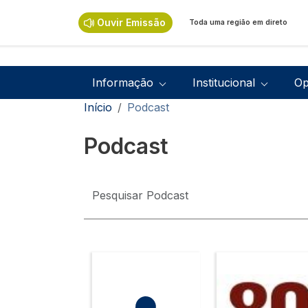
Passar para o conteúdo principal
Ouvir Emissão
Toda uma região em direto
Navegação principal
Informação
Institucional
Op
Navegação estrutural
Início
Podcast
Podcast
Imagem