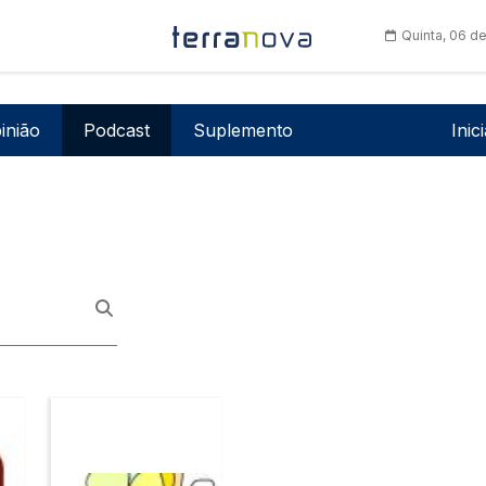
Quinta, 06 d
Men
inião
Podcast
Suplemento
Inic
Imagem