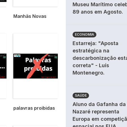
Museu Marítimo cele
89 anos em Agosto.
Manhãs Novas
ECONOMIA
Imagem
Estarreja: "Aposta
estratégica na
descarbonização est
correta" - Luís
Montenegro.
SAÚDE
Aluno da Gafanha da
palavras proibidas
Nazaré representa
Europa em competiç
espacial nos EUA.