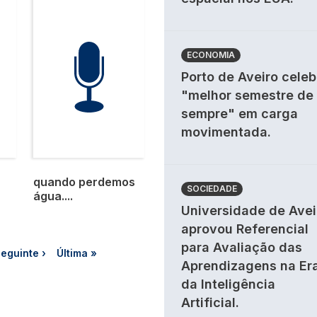
ECONOMIA
Porto de Aveiro celeb
"melhor semestre de
sempre" em carga
movimentada.
quando perdemos
SOCIEDADE
água....
Universidade de Avei
aprovou Referencial
para Avaliação das
na
róxima página
Última página
eguinte ›
Última »
Aprendizagens na Er
da Inteligência
Artificial.