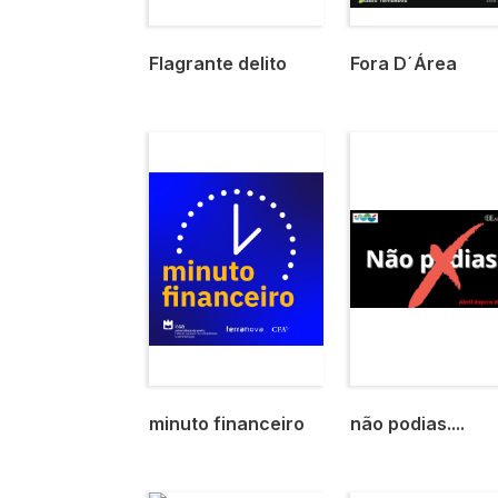
Flagrante delito
Fora D´Área
Imagem
Imagem
minuto financeiro
não podias....