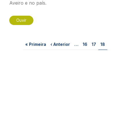
Aveiro e no país.
Ouvir
Paginação
Primeira página
Página anterior
Página
Página
Página
« Primeira
‹ Anterior
…
16
17
18