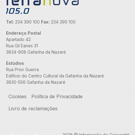
Tel:
234 390 100
Fax:
234 390 100
Endereço Postal
Apartado 42
Rua Gil Eanes 31
3834-908 Gafanha da Nazaré
Estúdios
Rua Prior Guerra
Edifício do Centro Cultural da Gafanha da Nazaré
3830-556 Gafanha da Nazaré
Rodapé
Cookies
Política de Privacidade
Livro de reclamações
2026 @ Informação de Copyright