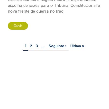
escolha de juízes para o Tribunal Constitucional e
nova frente de guerra no Irão.
Ouvir
Paginação
Página
Página
Página
Próxima página
Última página
1
2
3
…
Seguinte ›
Última »