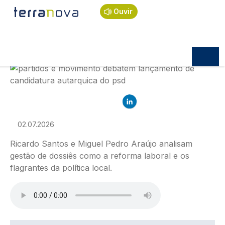
Navegação estrutural
Passar para o conteúdo principal
Início
Podcast
Flagrante delito
Flagrante Delito
Ouvir
FLAGRANTE DELITO
Flagrante Delito
Imagem
02.07.2026
Ricardo Santos e Miguel Pedro Araújo analisam
gestão de dossiês como a reforma laboral e os
flagrantes da política local.
Ficheiro de áudio