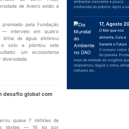
ambiental crescente e pouco
ersidade de Aveiro estão a
conhecida do público. Após a sua
17, Agosto 2
 premiado pela Fundação
Imagem
O Mar que nos
 — interveio em quatro
alimenta, Cura e
 linha de água: eliminou
Garante o Futuro
 o solo e plantou sete
O oceano cobre 
sultado: um ecossistema
do planeta. Prod
 diversidade.
mais de metade do oxigénio qu
respiramos, regula o clima, alim
milhares de...
m desafio global com
erou quase 7 milhões de
os têxteis — 16 kg por