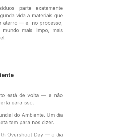
síduos parte exatamente
egunda vida a materiais que
a aterro — e, no processo,
m mundo mais limpo, mais
el.
iente
o está de volta — e não
erta para isso.
Mundial do Ambiente. Um dia
eta tem para nos dizer.
rth Overshoot Day — o dia