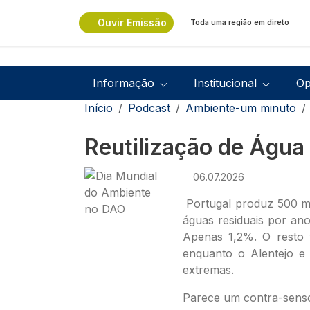
Passar para o conteúdo principal
Ouvir Emissão
Toda uma região em direto
Navegação principal
Informação
Institucional
Op
Navegação estrutural
Início
Podcast
Ambiente-um minuto
Reutilização de Água
Imagem
06.07.2026
Portugal produz 500 mi
águas residuais por ano
Apenas 1,2%. O resto 
enquanto o Alentejo e
extremas.
Parece um contra-sens