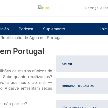
Domingo, 09 de
Men
inião
Podcast
Suplemento
Inic
Reutilização de Água em Portugal
 em Portugal
AUTOR
lhões de metros cúbicos de
. Sabe quanto reutilizamos?
volta aos rios e ao mar —
HORÁRIO
11:00
ÀS
11:00
 o Algarve enfrentam secas
o, não parece?
IMAGEM