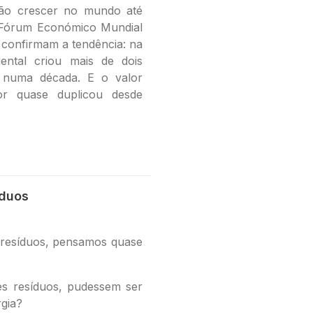
vão crescer no mundo até
 Fórum Económico Mundial
 confirmam a tendência: na
ental criou mais de dois
 numa década. E o valor
or quase duplicou desde
íduos
esíduos, pensamos quase
ses resíduos, pudessem ser
gia?