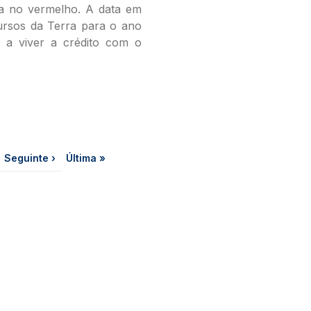
a no vermelho. A data em
rsos da Terra para o ano
s a viver a crédito com o
a
Próxima página
Última página
Seguinte ›
Última »