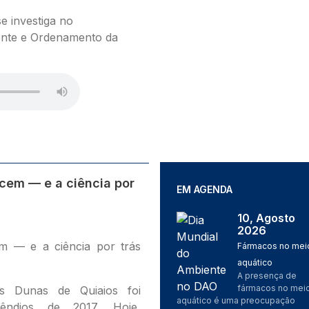
e investiga no
nte e Ordenamento da
cem — e a ciência por
EM AGENDA
10, Agosto
Imagem
2026
m — e a ciência por trás
Fármacos no mei
aquático
A presença de
fármacos no mei
s Dunas de Quiaios foi
aquático é uma preocupação
cêndios de 2017. Hoje,