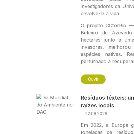
investigadores da Univ
devolvê-la à vida.
O projeto CCforBio —
Belmiro de Azevedo
hectares junto a uma
invasoras, melhorou
espécies nativas. Re
perturbado a recuperar
Ouvir
Imagem
Resíduos têxteis: u
raízes locais
22.06.2026
Em 2022, a Europa g
toneladas de resídu