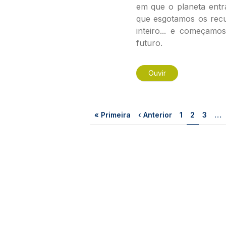
em que o planeta entr
que esgotamos os recu
inteiro... e começamo
futuro.
Ouvir
Paginação
Primeira página
Página anterior
Página
Página
Págin
« Primeira
‹ Anterior
1
2
3
…