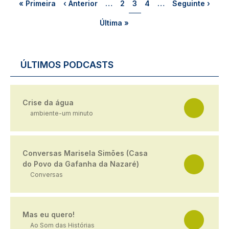
Primeira página
Página anterior
Página
Página
Página
Próxima página
« Primeira
‹ Anterior
…
2
3
4
…
Seguinte ›
Última página
Última »
ÚLTIMOS PODCASTS
Crise da água
ambiente-um minuto
Conversas Marisela Simões (Casa
do Povo da Gafanha da Nazaré)
Conversas
Mas eu quero!
Ao Som das Histórias