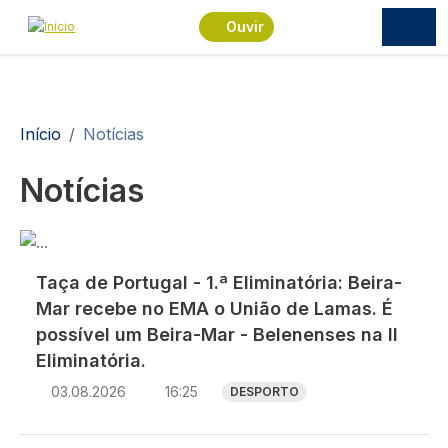
Passar para o conteúdo principal
Ouvir
Navegação estrutural
Início
Notícias
Notícias
Imagem
Taça de Portugal - 1.ª Eliminatória: Beira-
Mar recebe no EMA o União de Lamas. É
possível um Beira-Mar - Belenenses na II
Eliminatória.
03.08.2026
16:25
DESPORTO