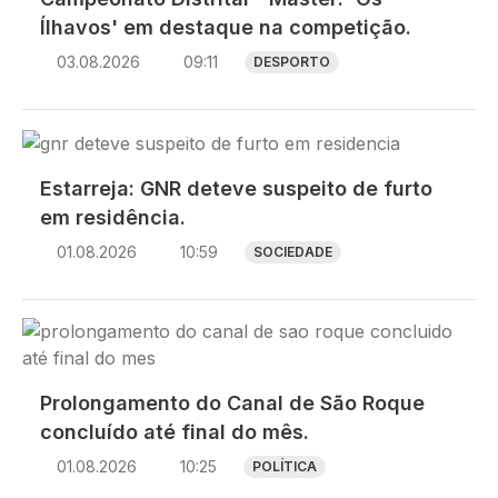
Ílhavos' em destaque na competição.
03.08.2026
09:11
DESPORTO
Imagem
Estarreja: GNR deteve suspeito de furto
em residência.
01.08.2026
10:59
SOCIEDADE
Imagem
Prolongamento do Canal de São Roque
concluído até final do mês.
01.08.2026
10:25
POLÍTICA