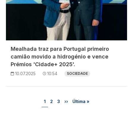
Mealhada traz para Portugal primeiro
camião movido a hidrogénio e vence
Prémios 'Cidade+ 2025'.
10.07.2025
10:54
SOCIEDADE
Paginação
Página
Página
Página
Próxima página
Última página
1
2
3
››
Última »