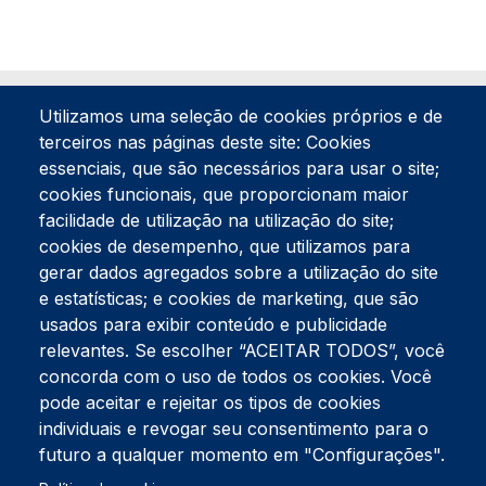
Utilizamos uma seleção de cookies próprios e de
terceiros nas páginas deste site: Cookies
essenciais, que são necessários para usar o site;
cookies funcionais, que proporcionam maior
facilidade de utilização na utilização do site;
Tel:
234 390 100
Fax:
234 390 100
cookies de desempenho, que utilizamos para
gerar dados agregados sobre a utilização do site
Endereço Postal
Apartado 42
e estatísticas; e cookies de marketing, que são
Rua Gil Eanes 31
usados para exibir conteúdo e publicidade
3834-908 Gafanha da Nazaré
relevantes. Se escolher “ACEITAR TODOS”, você
concorda com o uso de todos os cookies. Você
Estúdios
pode aceitar e rejeitar os tipos de cookies
Rua Prior Guerra
Edifício do Centro Cultural da Gafanha da Nazaré
individuais e revogar seu consentimento para o
3830-556 Gafanha da Nazaré
futuro a qualquer momento em "Configurações".