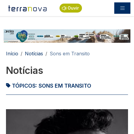
Passar para o conteúdo principal
Ouvir
Navegação estrutural
Início
Notícias
Sons em Transito
Notícias
TÓPICOS:
SONS EM TRANSITO
Imagem