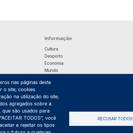
Navegação principal
Informação
Cultura
Desporto
Economia
Mundo
Música
eiros nas páginas deste
País
 o site; cookies
Política
ação na utilização do site;
Praça
ados agregados sobre a
Pub
ng, que são usados para
Saúde
er “ACEITAR TODOS”, você
RECUSAR TODOS
Sociedade
itar e rejeitar os tipos
Rodapé
ara o futuro a qualquer