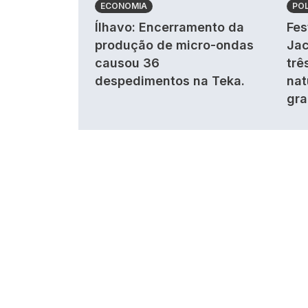
ECONOMIA
POL
Ílhavo: Encerramento da
Fes
produção de micro-ondas
Jac
causou 36
trê
despedimentos na Teka.
nat
gra