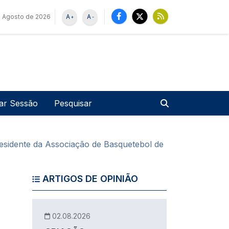
e Agosto de 2026
A
A
+
-
u de utilizador
Pesquisar
iar Sessão
Presidente da Associação de Basquetebol de
ARTIGOS DE OPINIÃO
02.08.2026