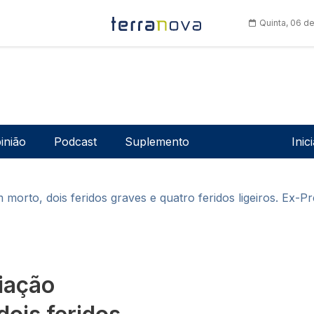
Quinta, 06 d
Men
inião
Podcast
Suplemento
Inic
morto, dois feridos graves e quatro feridos ligeiros. Ex-
viação