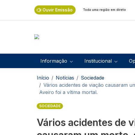
Passar para o conteúdo principal
Ouvir Emissão
Toda uma região em direto
Navegação principal
Informação
Institucional
Op
Navegação estrutural
Início
Notícias
Sociedade
Vários acidentes de viação causaram um 
Aveiro foi a vítima mortal.
SOCIEDADE
Vários acidentes de 