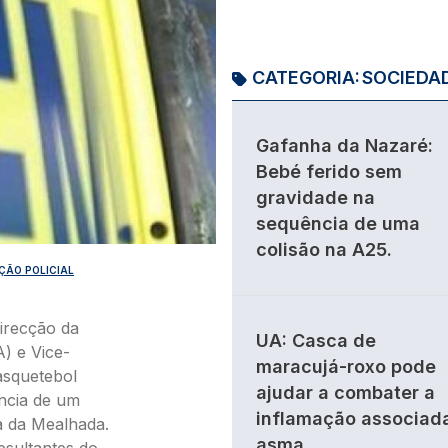
CATEGORIA:
SOCIEDA
Gafanha da Nazaré:
Bebé ferido sem
gravidade na
sequência de uma
colisão na A25.
ÇÃO POLICIAL
irecção da
UA: Casca de
) e Vice-
maracujá-roxo pode
asquetebol
ajudar a combater a
ncia de um
inflamação associad
a da Mealhada.
asma.
resultantes do