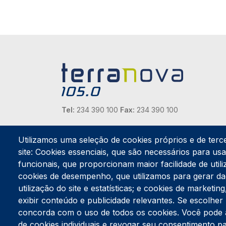
Tel:
234 390 100
Fax:
234 390 100
Endereço Postal
Apartado 42
Utilizamos uma seleção de cookies próprios e de terc
Rua Gil Eanes 31
site: Cookies essenciais, que são necessários para usar
3834-908 Gafanha da Nazaré
funcionais, que proporcionam maior facilidade de utiliz
cookies de desempenho, que utilizamos para gerar d
Estúdios
utilização do site e estatísticas; e cookies de marketi
Rua Prior Guerra
exibir conteúdo e publicidade relevantes. Se escolh
Edifício do Centro Cultural da Gafanha da Nazaré
3830-556 Gafanha da Nazaré
concorda com o uso de todos os cookies. Você pode ace
de cookies individuais e revogar seu consentimento p