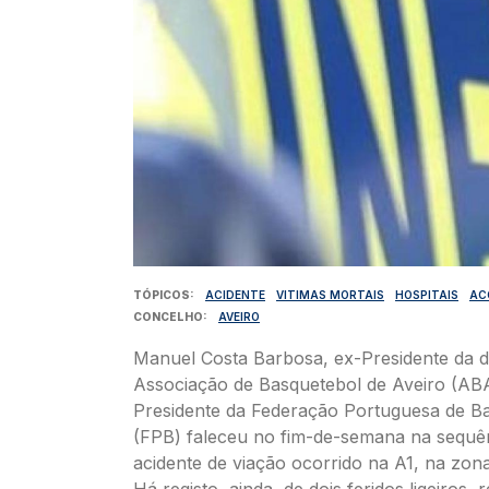
TÓPICOS
ACIDENTE
VITIMAS MORTAIS
HOSPITAIS
AC
CONCELHO
AVEIRO
Manuel Costa Barbosa, ex-Presidente da d
Associação de Basquetebol de Aveiro (ABA
Presidente da Federação Portuguesa de B
(FPB) faleceu no fim-de-semana na sequê
acidente de viação ocorrido na A1, na zon
Há registo, ainda, de dois feridos ligeiros, 