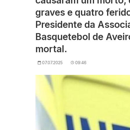
causaram um morto, d
graves e quatro ferido
Presidente da Associ
Basquetebol de Aveiro
mortal.
07.07.2025
09:46
Imagem