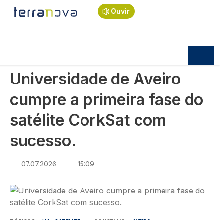
Navegação estrutural
Passar para o conteúdo principal
Início
Notícias
Sociedade
Ouvir
Universidade de Aveiro cumpre a primeira fase do
satélite CorkSat com sucesso.
SOCIEDADE
Universidade de Aveiro
cumpre a primeira fase do
satélite CorkSat com
sucesso.
07.07.2026
15:09
Imagem