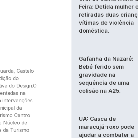
Feira: Detida mulher 
retiradas duas crian
vítimas de violência
doméstica.
Gafanha da Nazaré:
Bebé ferido sem
Guarda, Castelo
gravidade na
dição do
sequência de uma
tiva do Design.O
colisão na A25.
sentadas na
m intervenções
nicipal da
urismo Centro
UA: Casca de
do Núcleo de
maracujá-roxo pode
s da Turismo
ajudar a combater a