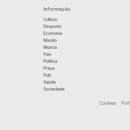
Navegação principal
Informação
Cultura
Desporto
Economia
Mundo
Música
País
Política
Praça
Pub
Saúde
Sociedade
Rodapé
Cookies
Polí