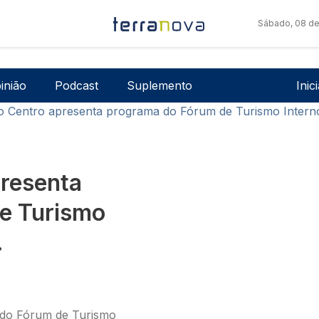
Sábado, 08 de
Men
inião
Podcast
Suplemento
Inic
o Centro apresenta programa do Fórum de Turismo Interno
presenta
e Turismo
.