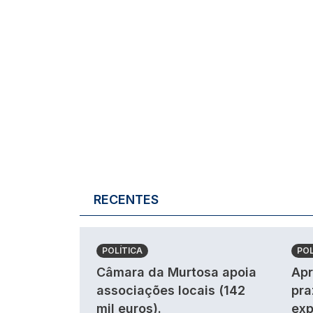
RECENTES
POLÍTICA
POL
Câmara da Murtosa apoia
Apr
associações locais (142
pra
mil euros).
exp