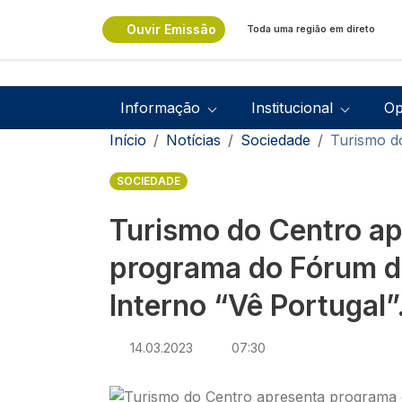
Passar para o conteúdo principal
Ouvir Emissão
Toda uma região em direto
Navegação principal
Informação
Institucional
Op
Navegação estrutural
Início
Notícias
Sociedade
Turismo d
SOCIEDADE
Turismo do Centro a
programa do Fórum d
Interno “Vê Portugal”
14.03.2023
07:30
Imagem