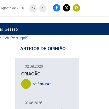
 Agosto de 2026
A
A
+
-
u de utilizador
Pesquisar
iar Sessão
 “Vê Portugal”.
ARTIGOS DE OPINIÃO
02.08.2026
CRIAÇÃO
António Maio
01.08.2026