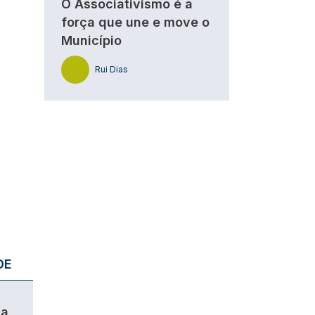
O Associativismo é a
força que une e move o
Município
Rui Dias
DE
da