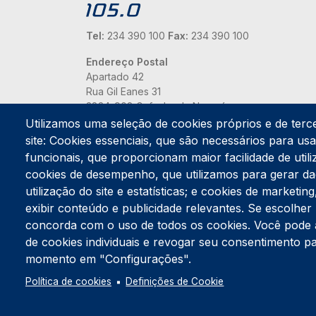
Tel:
234 390 100
Fax:
234 390 100
Endereço Postal
Apartado 42
Rua Gil Eanes 31
3834-908 Gafanha da Nazaré
Utilizamos uma seleção de cookies próprios e de terc
Estúdios
site: Cookies essenciais, que são necessários para usar
Rua Prior Guerra
funcionais, que proporcionam maior facilidade de utiliz
Edifício do Centro Cultural da Gafanha da Nazaré
cookies de desempenho, que utilizamos para gerar d
3830-556 Gafanha da Nazaré
utilização do site e estatísticas; e cookies de marketi
exibir conteúdo e publicidade relevantes. Se escolh
concorda com o uso de todos os cookies. Você pode ace
de cookies individuais e revogar seu consentimento p
momento em "Configurações".
Política de cookies
Definições de Cookie