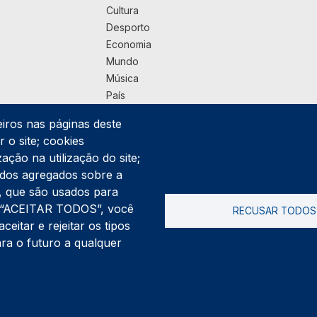
Cultura
Desporto
Economia
Mundo
Música
País
Política
eiros nas páginas deste
Praça
 o site; cookies
Pub
ação na utilização do site;
Saúde
ados agregados sobre a
Sociedade
ng, que são usados para
Rodapé
er “ACEITAR TODOS”, você
RECUSAR TODOS
Cookies
Polí
itar e rejeitar os tipos
ara o futuro a qualquer