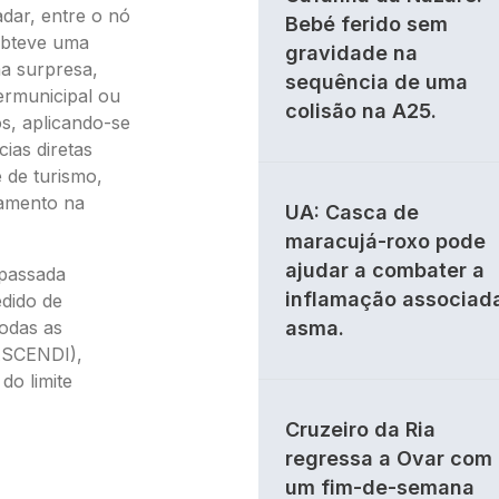
adar, entre o nó
Bebé ferido sem
obteve uma
gravidade na
ma surpresa,
sequência de uma
ermunicipal ou
colisão na A25.
s, aplicando-se
ias diretas
 de turismo,
jamento na
UA: Casca de
maracujá-roxo pode
ajudar a combater a
 passada
inflamação associad
edido de
todas as
asma.
 ASCENDI),
do limite
Cruzeiro da Ria
regressa a Ovar com
um fim-de-semana