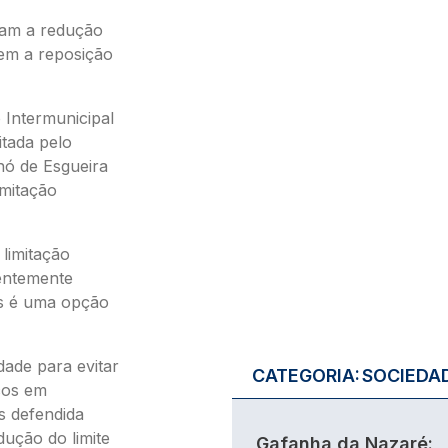
tam a redução
em a reposição
Intermunicipal
itada pelo
nó de Esgueira
imitação
 limitação
centemente
is é uma opção
dade para evitar
CATEGORIA:
SOCIEDA
icos em
s defendida
dução do limite
Gafanha da Nazaré: