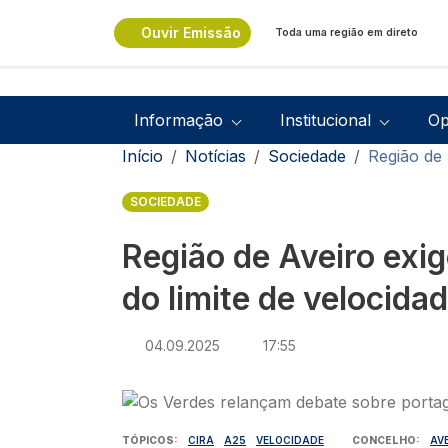
Passar para o conteúdo principal
Ouvir Emissão
Toda uma região em direto
Navegação principal
Informação
Institucional
Op
Navegação estrutural
Início
Notícias
Sociedade
Região de 
SOCIEDADE
Região de Aveiro exi
do limite de velocida
04.09.2025
17:55
Imagem
TÓPICOS
CIRA
A25
VELOCIDADE
CONCELHO
AV