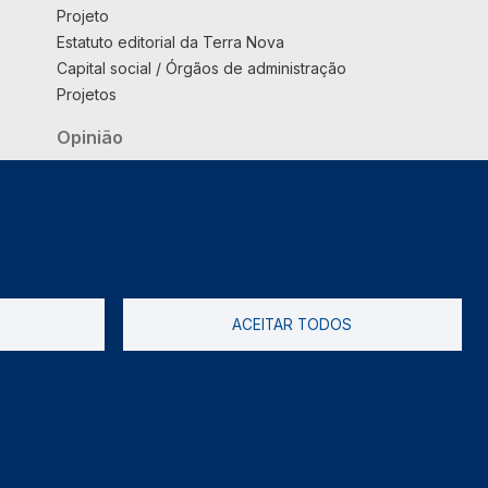
Projeto
Estatuto editorial da Terra Nova
Capital social / Órgãos de administração
Projetos
Opinião
Podcast
Suplemento
ACEITAR TODOS
tica de Privacidade
Livro de reclamações
2026 @ Informação de Copyright