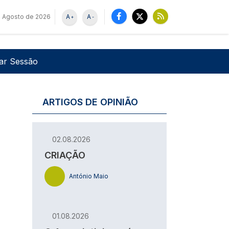
e Agosto de 2026
A
A
+
-
u de utilizador
Pesquisar
iar Sessão
ARTIGOS DE OPINIÃO
02.08.2026
CRIAÇÃO
António Maio
01.08.2026