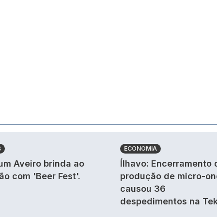
B
ECONOMIA
um Aveiro brinda ao
Ílhavo: Encerramento 
ão com 'Beer Fest'.
produção de micro-o
causou 36
despedimentos na Tek