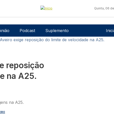
Quinta, 06 d
Men
inião
Podcast
Suplemento
Inic
Aveiro exige reposição do limite de velocidade na A25.
ge reposição
de na A25.
EIRO