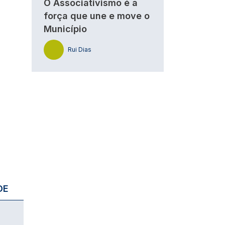
O Associativismo é a
força que une e move o
Município
Rui Dias
DE