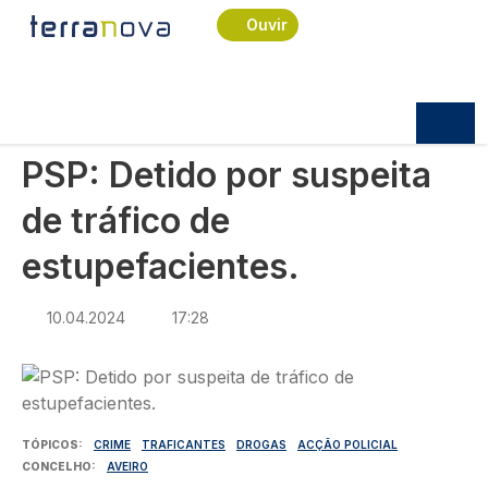
Navegação estrutural
Passar para o conteúdo principal
Início
Notícias
Sociedade
Ouvir
PSP: Detido por suspeita de tráfico de
estupefacientes.
SOCIEDADE
PSP: Detido por suspeita
de tráfico de
estupefacientes.
10.04.2024
17:28
Imagem
TÓPICOS
CRIME
TRAFICANTES
DROGAS
ACÇÃO POLICIAL
CONCELHO
AVEIRO