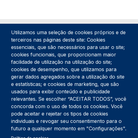
Utilizamos uma seleção de cookies próprios e de
terceiros nas páginas deste site: Cookies
essenciais, que são necessários para usar o site;
cookies funcionais, que proporcionam maior
facilidade de utilização na utilização do site;
Tel:
234 390 100
Fax:
234 390 100
cookies de desempenho, que utilizamos para
Endereço Postal
gerar dados agregados sobre a utilização do site
Apartado 42
e estatísticas; e cookies de marketing, que são
Rua Gil Eanes 31
usados para exibir conteúdo e publicidade
3834-908 Gafanha da Nazaré
relevantes. Se escolher “ACEITAR TODOS”, você
concorda com o uso de todos os cookies. Você
Estúdios
pode aceitar e rejeitar os tipos de cookies
Rua Prior Guerra
Edifício do Centro Cultural da Gafanha da Nazaré
individuais e revogar seu consentimento para o
3830-556 Gafanha da Nazaré
futuro a qualquer momento em "Configurações".