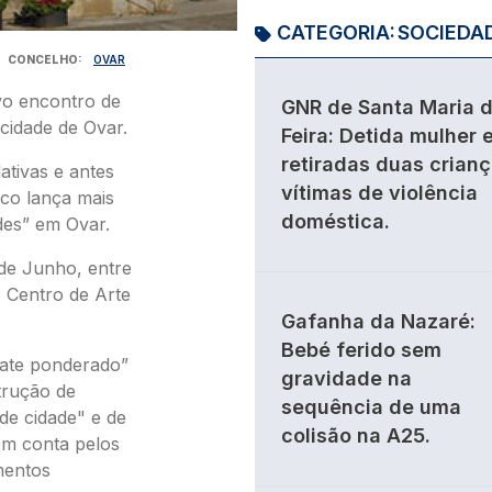
CATEGORIA:
SOCIEDA
CONCELHO
OVAR
vo encontro de
GNR de Santa Maria 
cidade de Ovar.
Feira: Detida mulher 
retiradas duas crian
ativas e antes
vítimas de violência
ico lança mais
doméstica.
es” em Ovar.
 de Junho, entre
 Centro de Arte
Gafanha da Nazaré:
Bebé ferido sem
ebate ponderado”
gravidade na
trução de
sequência de uma
 de cidade" e de
colisão na A25.
 em conta pelos
mentos