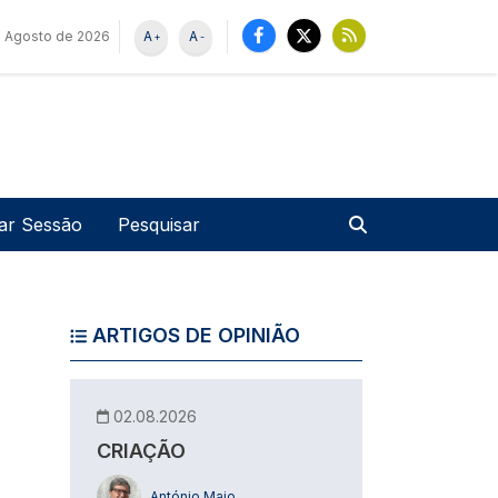
e Agosto de 2026
A
A
+
-
u de utilizador
Pesquisar
iar Sessão
ARTIGOS DE OPINIÃO
02.08.2026
CRIAÇÃO
António Maio