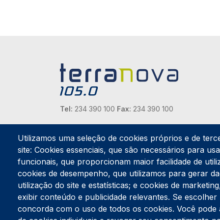
Tel:
234 390 100
Fax:
234 390 100
Endereço Postal
Apartado 42
Utilizamos uma seleção de cookies próprios e de terc
Rua Gil Eanes 31
site: Cookies essenciais, que são necessários para usar
3834-908 Gafanha da Nazaré
funcionais, que proporcionam maior facilidade de utiliz
cookies de desempenho, que utilizamos para gerar d
Estúdios
utilização do site e estatísticas; e cookies de marketi
Rua Prior Guerra
exibir conteúdo e publicidade relevantes. Se escolh
Edifício do Centro Cultural da Gafanha da Nazaré
3830-556 Gafanha da Nazaré
concorda com o uso de todos os cookies. Você pode ace