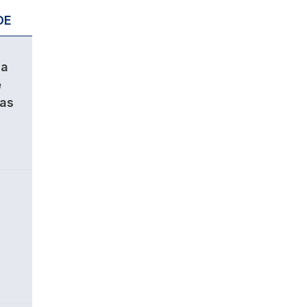
DE
da
e
ças