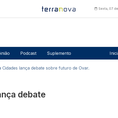
Sexta, 07 d
Men
inião
Podcast
Suplemento
Inic
 Cidades lança debate sobre futuro de Ovar.
ança debate