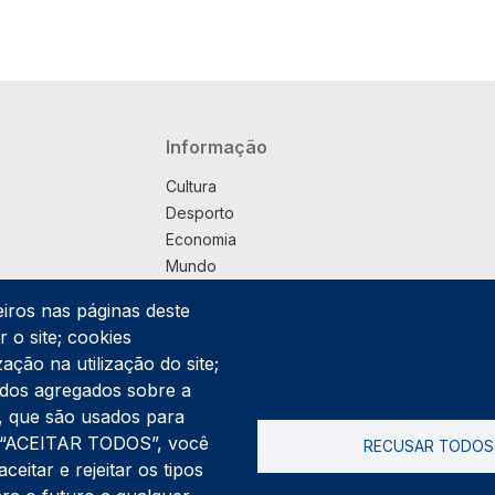
Navegação principal
Informação
Cultura
Desporto
Economia
Mundo
Música
eiros nas páginas deste
País
 o site; cookies
Política
ação na utilização do site;
Praça
ados agregados sobre a
Pub
ng, que são usados para
Saúde
er “ACEITAR TODOS”, você
RECUSAR TODOS
Sociedade
itar e rejeitar os tipos