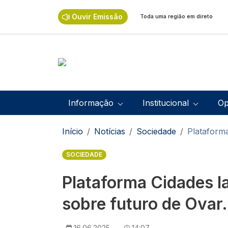
Passar para o conteúdo principal
Ouvir Emissão
Toda uma região em direto
Navegação principal
Informação
Institucional
Op
Navegação estrutural
Início
Notícias
Sociedade
Plataforma
SOCIEDADE
Plataforma Cidades l
sobre futuro de Ovar.
16.06.2025
14:07