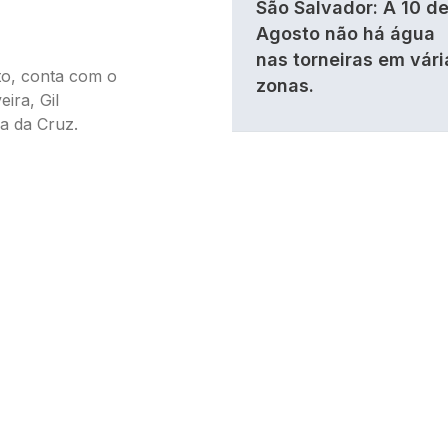
São Salvador: A 10 d
Agosto não há água
nas torneiras em vári
to, conta com o
zonas.
ira, Gil
a da Cruz.