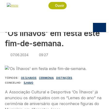
Navegação estrutural
Passar para o conteúdo principal
Início
Notícias
Sociedade
Ouvir
'Os Ílhavos' em festa este fim-de-semana.
SOCIEDADE
'Os Ílhavos' em festa este
fim-de-semana.
07.06.2024
09:27
Imagem
TÓPICOS
OS ÍLHAVOS
CERIMÓNIA
DISTINÇÕES
CONCELHO
ÍLHAVO
A Associação Cultural e Desportiva 'Os Ílhavos' já
anunciou os distinguidos com os “Lemes do ano” na
cerimónia de aniversário que reconhece figuras do