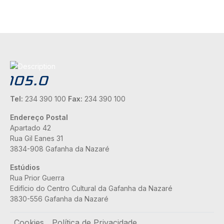
Tel:
234 390 100
Fax:
234 390 100
Endereço Postal
Apartado 42
Rua Gil Eanes 31
3834-908 Gafanha da Nazaré
Estúdios
Rua Prior Guerra
Edifício do Centro Cultural da Gafanha da Nazaré
3830-556 Gafanha da Nazaré
Rodapé
Cookies
Política de Privacidade