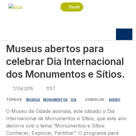
Navegação estrutural
Passar para o conteúdo principal
Início
Notícias
Sociedade
Ouvir
Museus abertos para celebrar Dia Internacional
dos Monumentos e Sítios.
SOCIEDADE
Museus abertos para
celebrar Dia Internacional
dos Monumentos e Sítios.
17.04.2015
11:57
TÓPICOS
MUSEUS
MONUMENTOS
DIA
CONCELHO
AVEIRO
O Museu da Cidade assinala, este sábado o Dia
Internacional de Monumentos e Sítios, que este ano
decorre sob o tema “Monumentos e Sítios:
Conhecer, Explorar, Partilhar”. O programa para