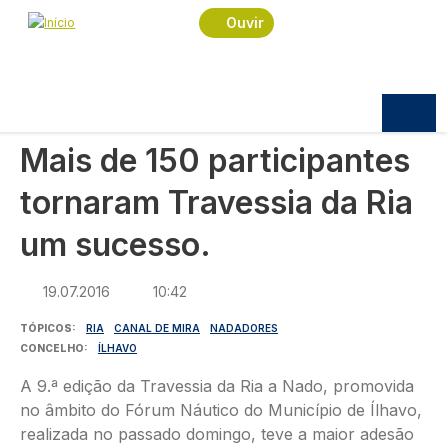
Navegação estrutural
Passar para o conteúdo principal
Início
Notícias
Sociedade
Ouvir
Mais de 150 participantes tornaram Travessia da
Ria um sucesso.
SOCIEDADE
Mais de 150 participantes
tornaram Travessia da Ria
um sucesso.
19.07.2016
10:42
TÓPICOS
RIA
CANAL DE MIRA
NADADORES
CONCELHO
ÍLHAVO
A 9.ª edição da Travessia da Ria a Nado, promovida
no âmbito do Fórum Náutico do Município de Ílhavo,
realizada no passado domingo, teve a maior adesão