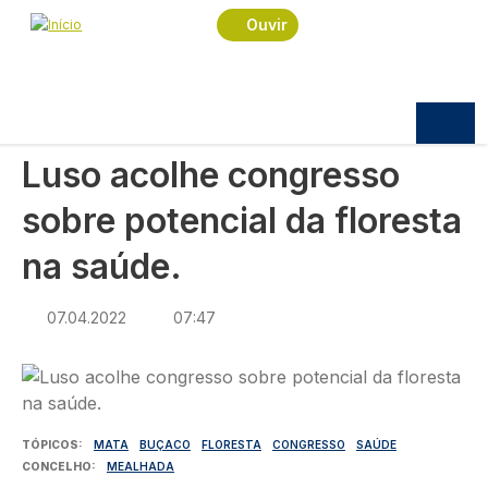
Navegação estrutural
Passar para o conteúdo principal
Início
Notícias
Sociedade
Ouvir
Luso acolhe congresso sobre potencial da
floresta na saúde.
SOCIEDADE
Luso acolhe congresso
sobre potencial da floresta
na saúde.
07.04.2022
07:47
Imagem
TÓPICOS
MATA
BUÇACO
FLORESTA
CONGRESSO
SAÚDE
CONCELHO
MEALHADA